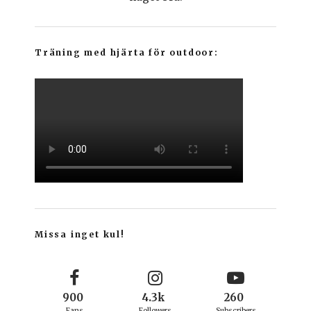
Träning med hjärta för outdoor:
Missa inget kul!
900
4.3k
260
Fans
Followers
Subscribers