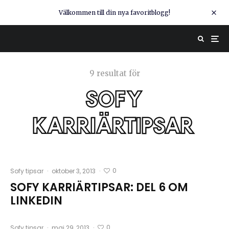
Välkommen till din nya favoritblogg!
9 resultat för
sofy
karriärtipsar
0
Sofy tipsar
·
oktober 3, 2013
·
SOFY KARRIÄRTIPSAR: DEL 6 OM
LINKEDIN
0
Sofy tipsar
·
maj 29, 2013
·