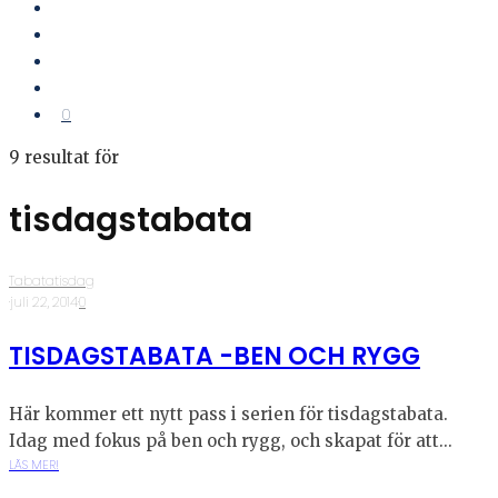
0
9 resultat för
tisdagstabata
Tabatatisdag
·
juli 22, 2014
·
0
TISDAGSTABATA -BEN OCH RYGG
Här kommer ett nytt pass i serien för tisdagstabata.
Idag med fokus på ben och rygg, och skapat för att...
LÄS MER!