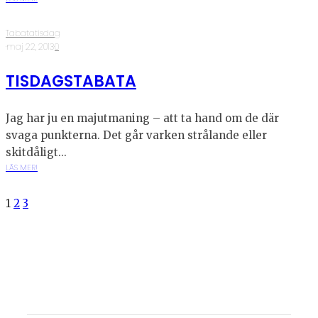
Tabatatisdag
·
maj 22, 2013
·
0
TISDAGSTABATA
Jag har ju en majutmaning – att ta hand om de där
svaga punkterna. Det går varken strålande eller
skitdåligt...
LÄS MER!
1
2
3