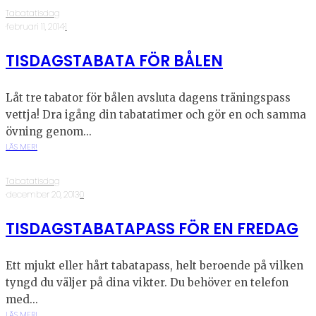
Tabatatisdag
·
februari 11, 2014
·
1
TISDAGSTABATA FÖR BÅLEN
Låt tre tabator för bålen avsluta dagens träningspass
vettja! Dra igång din tabatatimer och gör en och samma
övning genom...
LÄS MER!
Tabatatisdag
·
december 20, 2013
·
0
TISDAGSTABATAPASS FÖR EN FREDAG
Ett mjukt eller hårt tabatapass, helt beroende på vilken
tyngd du väljer på dina vikter. Du behöver en telefon
med...
LÄS MER!