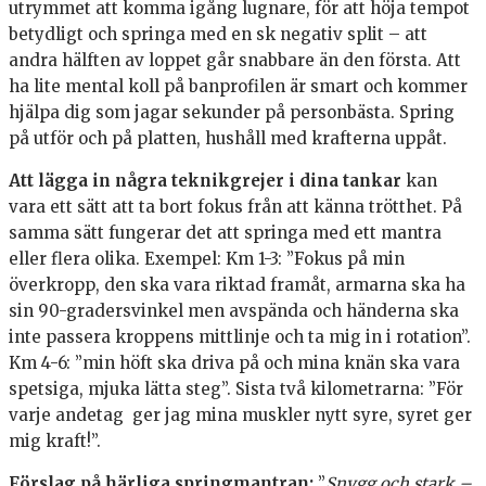
utrymmet att komma igång lugnare, för att höja tempot
betydligt och springa med en sk negativ split – att
andra hälften av loppet går snabbare än den första. Att
ha lite mental koll på banprofilen är smart och kommer
hjälpa dig som jagar sekunder på personbästa. Spring
på utför och på platten, hushåll med krafterna uppåt.
Att lägga in några teknikgrejer i dina tankar
kan
vara ett sätt att ta bort fokus från att känna trötthet. På
samma sätt fungerar det att springa med ett mantra
eller flera olika. Exempel: Km 1-3: ”Fokus på min
överkropp, den ska vara riktad framåt, armarna ska ha
sin 90-gradersvinkel men avspända och händerna ska
inte passera kroppens mittlinje och ta mig in i rotation”.
Km 4-6: ”min höft ska driva på och mina knän ska vara
spetsiga, mjuka lätta steg”. Sista två kilometrarna: ”För
varje andetag ger jag mina muskler nytt syre, syret ger
mig kraft!”.
Förslag på härliga springmantran:
”
Snygg och stark –