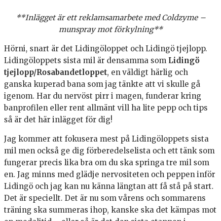
**Inlägget är ett reklamsamarbete med Coldzyme –
munspray mot förkylning**
Hörni, snart är det Lidingöloppet och Lidingö tjejlopp.
Lidingöloppets sista mil är densamma som
Lidingö
tjejlopp/Rosabandetloppet
, en väldigt härlig och
ganska kuperad bana som jag tänkte att vi skulle gå
igenom. Har du nervöst pirr i magen, funderar kring
banprofilen eller rent allmänt vill ha lite pepp och tips
så är det här inlägget för dig!
Jag kommer att fokusera mest på Lidingöloppets sista
mil men också ge dig förberedelselista och ett tänk som
fungerar precis lika bra om du ska springa tre mil som
en. Jag minns med glädje nervositeten och peppen inför
Lidingö och jag kan nu känna längtan att få stå på start.
Det är speciellt. Det är nu som vårens och sommarens
träning ska summeras ihop, kanske ska det kämpas mot