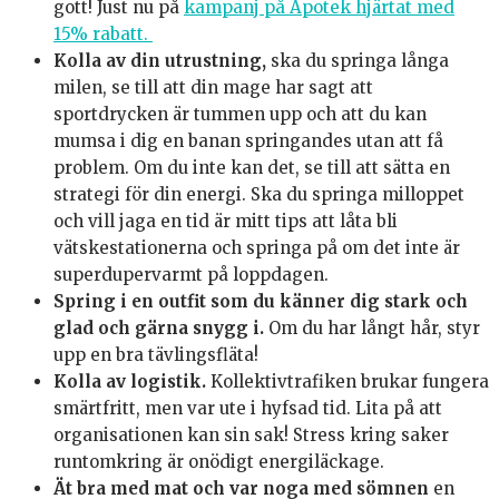
gott! Just nu på
kampanj på Apotek hjärtat med
15% rabatt.
Kolla av din utrustning,
ska du springa långa
milen, se till att din mage har sagt att
sportdrycken är tummen upp och att du kan
mumsa i dig en banan springandes utan att få
problem. Om du inte kan det, se till att sätta en
strategi för din energi. Ska du springa milloppet
och vill jaga en tid är mitt tips att låta bli
vätskestationerna och springa på om det inte är
superdupervarmt på loppdagen.
Spring i en outfit som du känner dig stark och
glad och gärna snygg i.
Om du har långt hår, styr
upp en bra tävlingsfläta!
Kolla av logistik.
Kollektivtrafiken brukar fungera
smärtfritt, men var ute i hyfsad tid. Lita på att
organisationen kan sin sak! Stress kring saker
runtomkring är onödigt energiläckage.
Ät bra med mat och var noga med sömnen
en