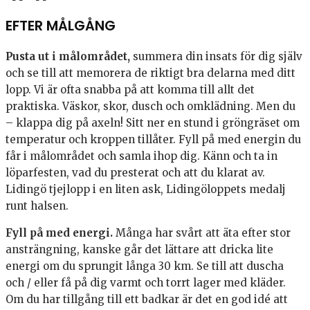
EFTER MÅLGÅNG
Pusta ut i målområdet,
summera din insats för dig själv
och se till att memorera de riktigt bra delarna med ditt
lopp. Vi är ofta snabba på att komma till allt det
praktiska. Väskor, skor, dusch och omklädning. Men du
– klappa dig på axeln! Sitt ner en stund i gröngräset om
temperatur och kroppen tillåter. Fyll på med energin du
får i målområdet och samla ihop dig. Känn och ta in
löparfesten, vad du presterat och att du klarat av.
Lidingö tjejlopp i en liten ask, Lidingöloppets medalj
runt halsen.
Fyll på med energi.
Många har svårt att äta efter stor
ansträngning, kanske går det lättare att dricka lite
energi om du sprungit långa 30 km. Se till att duscha
och / eller få på dig varmt och torrt lager med kläder.
Om du har tillgång till ett badkar är det en god idé att