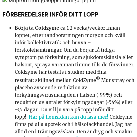
FÖRBEREDELSER INFÖR DITT LOPP
Börja ta Coldzyme
ca 1-2 vecka/veckor innan
loppet, efter tandborstningen morgon och kväll,
inför kollektivtrafik och huvva –
förskolehämtningar. Om du börjar få tidiga
symptom på förkylning, som sjukdomskänsla eller
halsont, spraya varannan timme tills de försvinner.
Coldzyme har testats i studier med fina
®
resultat: skillnad mellan ColdZyme
Munspray och
placebo avseende reduktion av
förkylningsvirusmängden i halsen (-99%) och
reduktion av antalet förkylningsdagar (-54%) eller
-3,5 dagar. Du vill ju vara på topp inför ditt
lopp!
Här på hemsidan kan du läsa mer!
Coldzyme
finns på alla apotek och i hälsofackhandel. Jag har
alltid en i träningsväskan. Den är dryg och smakar