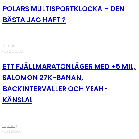
POLARS MULTISPORTKLOCKA – DEN
BÄSTA JAG HAFT ?
Allmänt
·
juli 2, 2020
·
2
ETT FJÄLLMARATONLÄGER MED +5 MIL,
SALOMON 27K-BANAN,
BACKINTERVALLER OCH YEAH-
KÄNSLA!
Löpning
·
juli 1, 2020
·
2