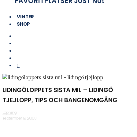
FAVORITPLATSER JUST NU!
VINTER
SHOP
0
LIDINGÖLOPPETS SISTA MIL – LIDINGÖ
TJEJLOPP, TIPS OCH BANGENOMGÅNG
Löpning
·
september 19, 2016
·
0