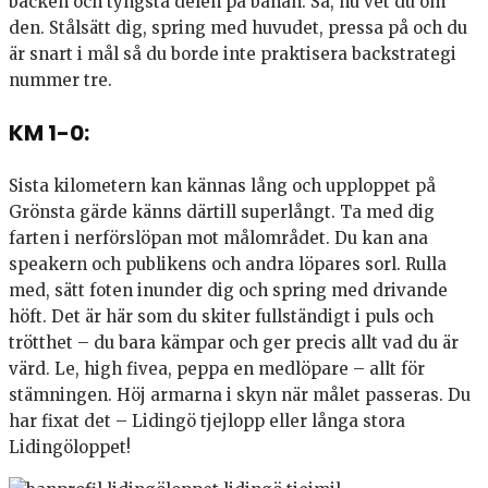
backen och tyngsta delen på banan. Så, nu vet du om
den. Stålsätt dig, spring med huvudet, pressa på och du
är snart i mål så du borde inte praktisera backstrategi
nummer tre.
KM 1-0:
Sista kilometern kan kännas lång och upploppet på
Grönsta gärde känns därtill superlångt. Ta med dig
farten i nerförslöpan mot målområdet. Du kan ana
speakern och publikens och andra löpares sorl. Rulla
med, sätt foten inunder dig och spring med drivande
höft. Det är här som du skiter fullständigt i puls och
trötthet – du bara kämpar och ger precis allt vad du är
värd. Le, high fivea, peppa en medlöpare – allt för
stämningen. Höj armarna i skyn när målet passeras. Du
har fixat det – Lidingö tjejlopp eller långa stora
Lidingöloppet!