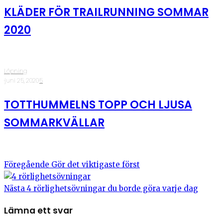
KLÄDER FÖR TRAILRUNNING SOMMAR
2020
Löpning
·
juni 25, 2020
·
5
TOTTHUMMELNS TOPP OCH LJUSA
SOMMARKVÄLLAR
Föregående
Gör det viktigaste först
Nästa
4 rörlighetsövningar du borde göra varje dag
Lämna ett svar