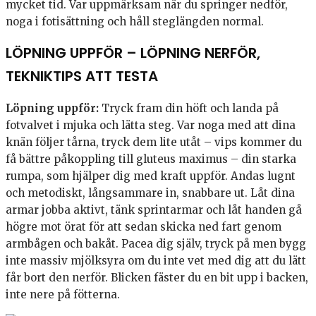
mycket tid. Var uppmärksam när du springer nedför,
noga i fotisättning och håll steglängden normal.
LÖPNING UPPFÖR – LÖPNING NERFÖR,
TEKNIKTIPS ATT TESTA
Löpning uppför:
Tryck fram din höft och landa på
fotvalvet i mjuka och lätta steg. Var noga med att dina
knän följer tårna, tryck dem lite utåt – vips kommer du
få bättre påkoppling till gluteus maximus – din starka
rumpa, som hjälper dig med kraft uppför. Andas lugnt
och metodiskt, långsammare in, snabbare ut. Låt dina
armar jobba aktivt, tänk sprintarmar och låt handen gå
högre mot örat för att sedan skicka ned fart genom
armbågen och bakåt. Pacea dig själv, tryck på men bygg
inte massiv mjölksyra om du inte vet med dig att du lätt
får bort den nerför. Blicken fäster du en bit upp i backen,
inte nere på fötterna.