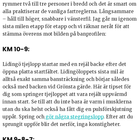
rymmer två till tre personer i bredd och det är smart om
alla praktiserar de vanliga fartreglerna. Långsammare
– håll till höger, snabbare i vänsterfil. Jag går nu igenom
sista milen etapp för etapp och vi räknar neråt för att
stämma överens mot bilden på banprofilen:
KM 10-9:
Lidingö tjejlopp startar med en rejäl backe efter det
öppna platta startfältet. Lidingöloppets sista mil är
alltså exakt samma bansträckning och börjar således
också med backen vid Grönsta gärde. Här är tipset för
dig som springer tjejloppet att vara rejält uppvärmd
innan start. Se till att du inte bara är varm i musklerna
utan du ska helst också ha fått dig en pulsförskjutning
uppåt. Spring och
gör några stegringslopp
. Efter att du
sprungit uppför blir det nerför, inga konstigheter.
KM 9-8-7: