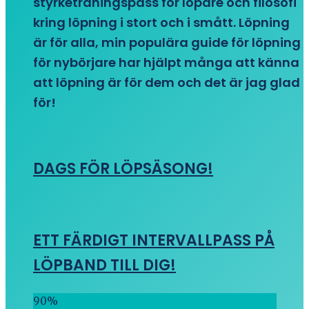
styrketräningspass för löpare och filosofi
kring löpning i stort och i smått. Löpning
är för alla, min populära guide för löpning
för nybörjare har hjälpt många att känna
att löpning är för dem och det är jag glad
för!
DAGS FÖR LÖPSÄSONG!
ETT FÄRDIGT INTERVALLPASS PÅ
LÖPBAND TILL DIG!
90
%