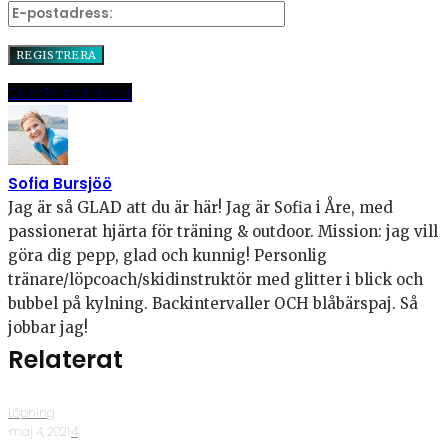
Dela
Pinna
E-post
Sofia Bursjöö
Jag är så GLAD att du är här! Jag är Sofia i Åre, med
passionerat hjärta för träning & outdoor. Mission: jag vill
göra dig pepp, glad och kunnig! Personlig
tränare/löpcoach/skidinstruktör med glitter i blick och
bubbel på kylning. Backintervaller OCH blåbärspaj. Så
jobbar jag!
Relaterat
Löpning
·
maj 4, 2021
·
4