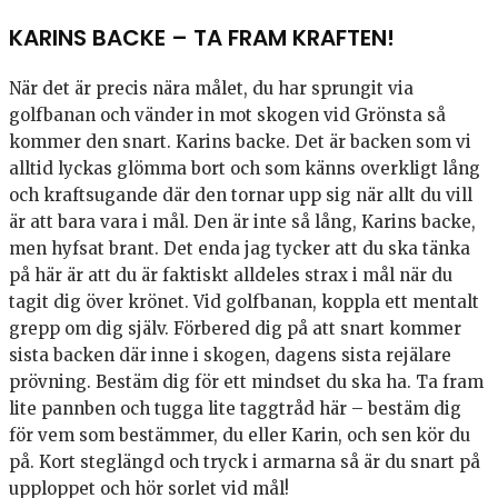
KARINS BACKE – TA FRAM KRAFTEN!
När det är precis nära målet, du har sprungit via
golfbanan och vänder in mot skogen vid Grönsta så
kommer den snart. Karins backe. Det är backen som vi
alltid lyckas glömma bort och som känns overkligt lång
och kraftsugande där den tornar upp sig när allt du vill
är att bara vara i mål. Den är inte så lång, Karins backe,
men hyfsat brant. Det enda jag tycker att du ska tänka
på här är att du är faktiskt alldeles strax i mål när du
tagit dig över krönet. Vid golfbanan, koppla ett mentalt
grepp om dig själv. Förbered dig på att snart kommer
sista backen där inne i skogen, dagens sista rejälare
prövning. Bestäm dig för ett mindset du ska ha. Ta fram
lite pannben och tugga lite taggtråd här – bestäm dig
för vem som bestämmer, du eller Karin, och sen kör du
på. Kort steglängd och tryck i armarna så är du snart på
upploppet och hör sorlet vid mål!