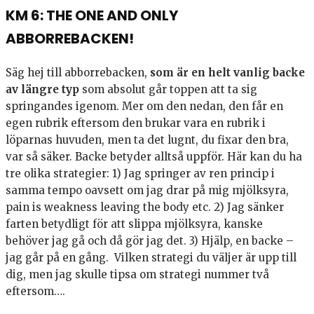
KM 6: THE ONE AND ONLY
ABBORREBACKEN!
Säg hej till abborrebacken,
som är en helt vanlig backe
av längre typ
som absolut går toppen att ta sig
springandes igenom. Mer om den nedan, den får en
egen rubrik eftersom den brukar vara en rubrik i
löparnas huvuden, men ta det lugnt, du fixar den bra,
var så säker. Backe betyder alltså uppför. Här kan du ha
tre olika strategier: 1) Jag springer av ren princip i
samma tempo oavsett om jag drar på mig mjölksyra,
pain is weakness leaving the body etc. 2) Jag sänker
farten betydligt för att slippa mjölksyra, kanske
behöver jag gå och då gör jag det. 3) Hjälp, en backe –
jag går på en gång. Vilken strategi du väljer är upp till
dig, men jag skulle tipsa om strategi nummer två
eftersom….