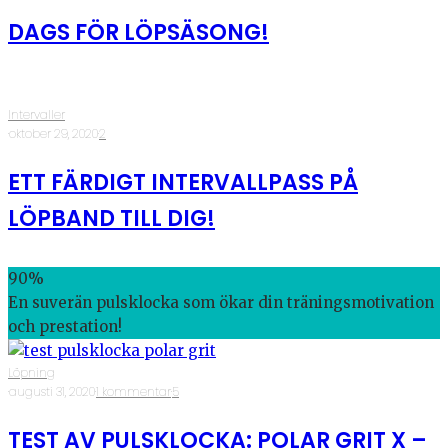
DAGS FÖR LÖPSÄSONG!
Intervaller
·
oktober 29, 2020
·
2
ETT FÄRDIGT INTERVALLPASS PÅ
LÖPBAND TILL DIG!
90
%
En suverän pulsklocka som ökar din träningsmotivation
och prestation!
Löpning
·
augusti 31, 2020
·
1 kommentar
·
5
TEST AV PULSKLOCKA: POLAR GRIT X –