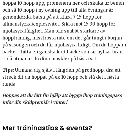
hoppa 10 hopp upp, promenera ner och skaka ur benen
och så 10 hopp i ny övning upp till alla övningar är
genomkörda. Satsa på att klara 7-15 hopp för
allmänstyrka/explosivitet. Sikta mot 15-30 hopp för
mjölksyratålighet. Man blir snabbt starkare av
hoppträning, misströsta inte om det går tungt i början
på säsongen och du får mjölksyra tidigt. Om du hoppar i
backe – hitta en ganska kort backe som är hyfsat brant
– då utmanar du dina muskler på bästa sätt.
Tips:
Utmana dig själv i längden på grodhopp, dra ett
streck dit du hoppat på ex 10 hopp och slå det i nästa
runda!
Hoppas att du fått fin hjälp att bygga ihop träningspass
inför din skidpremiär i vinter!
Mer träningstips & events?