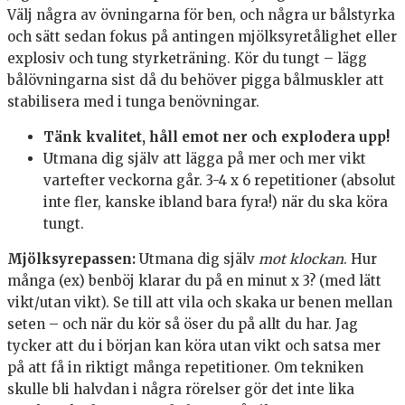
Välj några av övningarna för ben, och några ur bålstyrka
och sätt sedan fokus på antingen mjölksyretålighet eller
explosiv och tung styrketräning. Kör du tungt – lägg
bålövningarna sist då du behöver pigga bålmuskler att
stabilisera med i tunga benövningar.
Tänk kvalitet, håll emot ner och explodera upp!
Utmana dig själv att lägga på mer och mer vikt
vartefter veckorna går. 3-4 x 6 repetitioner (absolut
inte fler, kanske ibland bara fyra!) när du ska köra
tungt.
Mjölksyrepassen:
Utmana dig själv
mot klockan
. Hur
många (ex) benböj klarar du på en minut x 3? (med lätt
vikt/utan vikt). Se till att vila och skaka ur benen mellan
seten – och när du kör så öser du på allt du har. Jag
tycker att du i början kan köra utan vikt och satsa mer
på att få in riktigt många repetitioner. Om tekniken
skulle bli halvdan i några rörelser gör det inte lika