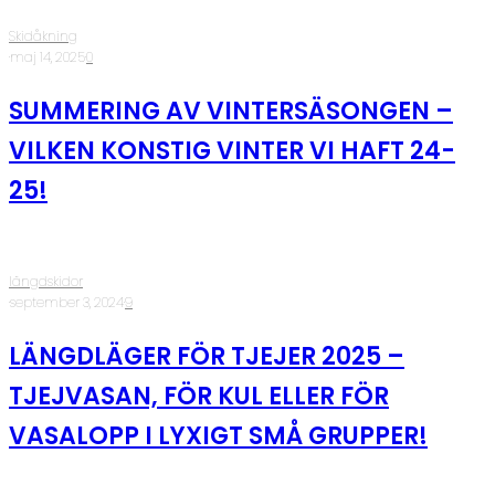
Skidåkning
·
maj 14, 2025
·
0
SUMMERING AV VINTERSÄSONGEN –
VILKEN KONSTIG VINTER VI HAFT 24-
25!
längdskidor
·
september 3, 2024
·
9
LÄNGDLÄGER FÖR TJEJER 2025 –
TJEJVASAN, FÖR KUL ELLER FÖR
VASALOPP I LYXIGT SMÅ GRUPPER!