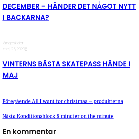
DECEMBER – HÄNDER DET NÅGOT NYTT
I BACKARNA?
längdskidor
·
maj 25, 2020
·
5
VINTERNS BÄSTA SKATEPASS HÄNDE I
MAJ
Föregående
All I want for christmas – produkterna
Nästa
Konditionsblock 8 minuter on the minute
En kommentar