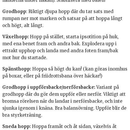
händerna under hakan). Stabilisera med bålen!
Grodhopp
: Riktigt djupa hopp där du tar sats med
rumpan ner mot marken och satsar på att hoppa långt
och högt, alt långt.
Växelhopp:
Hopp på stället, starta ipsotition på huk,
med ena benet fram och andra bak. Explodera upp i
ettrakt upphop och landa med andra foten fram/bak
mot hur du startade.
Spänsthopp:
Hoppa så högt du kan! (kan göras inomhus
på boxar, eller på friidrottsbana över häckar!)
Grodhopp i uppförsbacke/nerförsbacke:
Variant på
grodhopp där du gör dem uppför eller nerför. Viktigt att
bromsa rörelsen när du landar i nerförsbacke, och inte
sjunka igenom i knäna. Bra balansövning. Uppför blir de
bra styrketräning.
Sneda hopp:
Hoppa framåt och åt sidan, växelvis åt