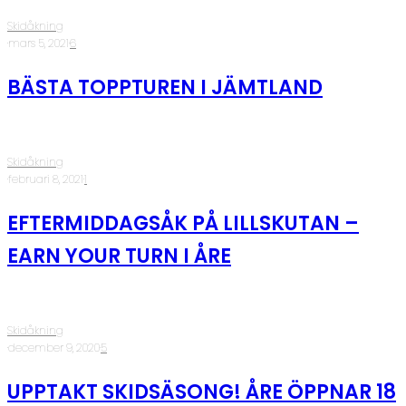
Skidåkning
·
mars 5, 2021
·
6
BÄSTA TOPPTUREN I JÄMTLAND
Skidåkning
·
februari 8, 2021
·
1
EFTERMIDDAGSÅK PÅ LILLSKUTAN –
EARN YOUR TURN I ÅRE
Skidåkning
·
december 9, 2020
·
5
UPPTAKT SKIDSÄSONG! ÅRE ÖPPNAR 18