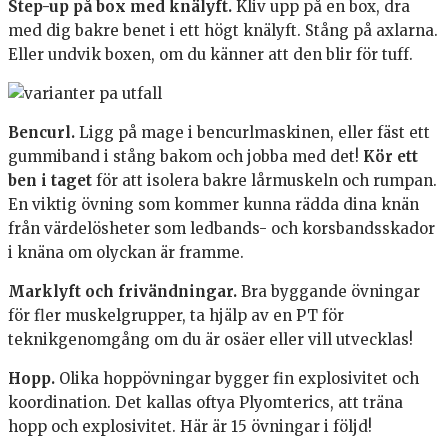
Step-up på box med knälyft.
Kliv upp på en box, dra
med dig bakre benet i ett högt knälyft. Stång på axlarna.
Eller undvik boxen, om du känner att den blir för tuff.
Bencurl.
Ligg på mage i bencurlmaskinen, eller fäst ett
gummiband i stång bakom och jobba med det!
Kör ett
ben i taget
för att isolera bakre lårmuskeln och rumpan.
En viktig övning som kommer kunna rädda dina knän
från värdelösheter som ledbands- och korsbandsskador
i knäna om olyckan är framme.
Marklyft och frivändningar.
Bra byggande övningar
för fler muskelgrupper, ta hjälp av en PT för
teknikgenomgång om du är osäer eller vill utvecklas!
Hopp.
Olika hoppövningar bygger fin explosivitet och
koordination. Det kallas oftya Plyomterics, att träna
hopp och explosivitet. Här är 15 övningar i följd!