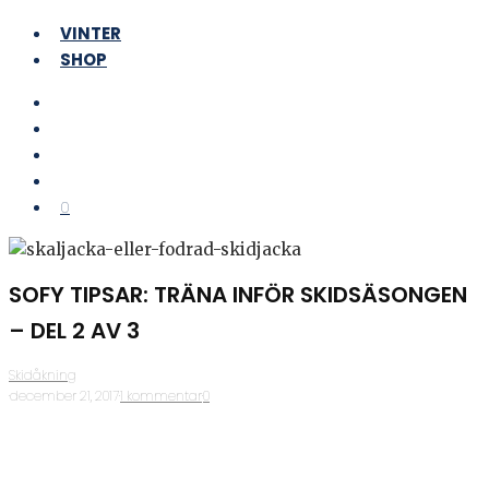
VINTER
SHOP
0
SOFY TIPSAR: TRÄNA INFÖR SKIDSÄSONGEN
– DEL 2 AV 3
Skidåkning
·
december 21, 2017
·
1 kommentar
·
0