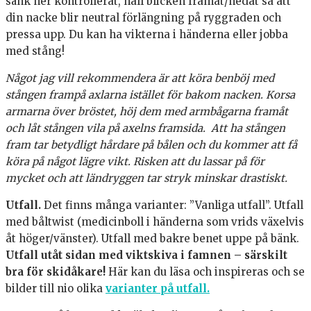
sänk ner kontrollerat, håll blicken framåt/nedåt så att
din nacke blir neutral förlängning på ryggraden och
pressa upp. Du kan ha vikterna i händerna eller jobba
med stång!
Något jag vill rekommendera är att köra benböj med
stången frampå axlarna istället för bakom nacken. Korsa
armarna över bröstet, höj dem med armbågarna framåt
och låt stången vila på axelns framsida. Att ha stången
fram tar betydligt hårdare på bålen och du kommer att få
köra på något lägre vikt. Risken att du lassar på för
mycket och att ländryggen tar stryk minskar drastiskt.
Utfall.
Det finns många varianter: ”Vanliga utfall”. Utfall
med båltwist (medicinboll i händerna som vrids växelvis
åt höger/vänster). Utfall med bakre benet uppe på bänk.
Utfall utåt sidan med viktskiva i famnen – särskilt
bra för skidåkare!
Här kan du läsa och inspireras och se
bilder till nio olika
varianter på utfall.