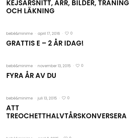
KEJSARSNITT, ÄRR, BILDER, TRÄNING
OCH LÄKNING
0
bebé&minime
·
april 17, 2016
·
GRATTIS E – 2 ÅR IDAG!
0
bebé&minime
·
november 13, 2015
·
FYRA ÅR AV DU
0
bebé&minime
·
juli 13, 2015
·
ATT
TREOCHETTHALVTÅRSKONVERSERA