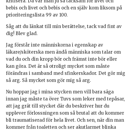
kritisera. Då var man ju så tacksam för livet och
bebis och livet och bebis och en själv kom liksom på
prioriteringslista 99 av 100.
Såg att du länkat till min berättelse, tack vad fint av
dig! Blev glad.
Jag förstår inte människorna i egenskap av
läkare/sköterska men ändå människa som talar om
vad du och din kropp bör och främst inte bör eller
kan göra. Det är så otroligt mycket som måste
förändras i samband med sfinkerskador. Det gör mig
så arg. Så mycket som gör mig så arg.
Nu hoppar jag i mina stycken men vill bara säga
innan jag måste ta över Tuvs som leker med tepåsar,
att jag grät till stycket där du beskriver hur du
upplever förlossningen som så brutal att du kommer
bli traumatiserad för hela livet. Och sen, när din man
kommer från toaletten och ser akutlarmet blinka