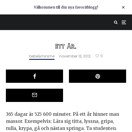
Välkommen till din nya favoritblogg!
ETT ÅR.
0
bebé&minime
·
november 13, 2012
·
365 dagar är 525 600 minuter. På ett år hinner man
massor. Exempelvis: Lära sig titta, lyssna, gripa,
rulla, krypa, gå och nästan springa. Ta studenten.