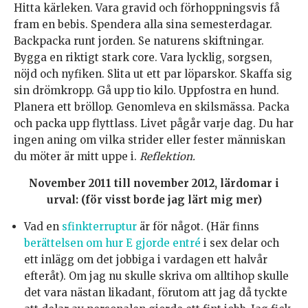
Hitta kärleken. Vara gravid och förhoppningsvis få
fram en bebis. Spendera alla sina semesterdagar.
Backpacka runt jorden. Se naturens skiftningar.
Bygga en riktigt stark core. Vara lycklig, sorgsen,
nöjd och nyfiken. Slita ut ett par löparskor. Skaffa sig
sin drömkropp. Gå upp tio kilo. Uppfostra en hund.
Planera ett bröllop. Genomleva en skilsmässa. Packa
och packa upp flyttlass. Livet pågår varje dag. Du har
ingen aning om vilka strider eller fester människan
du möter är mitt uppe i.
Reflektion.
November 2011 till november 2012, lärdomar i
urval: (för visst borde jag lärt mig mer)
Vad en
sfinkterruptur
är för något. (Här finns
berättelsen om hur E gjorde entré
i sex delar och
ett inlägg om det jobbiga i vardagen ett halvår
efteråt). Om jag nu skulle skriva om alltihop skulle
det vara nästan likadant, förutom att jag då tyckte