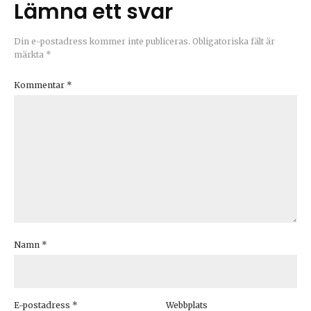
Lämna ett svar
Din e-postadress kommer inte publiceras.
Obligatoriska fält är
märkta
*
Kommentar
*
Namn
*
E-postadress
*
Webbplats