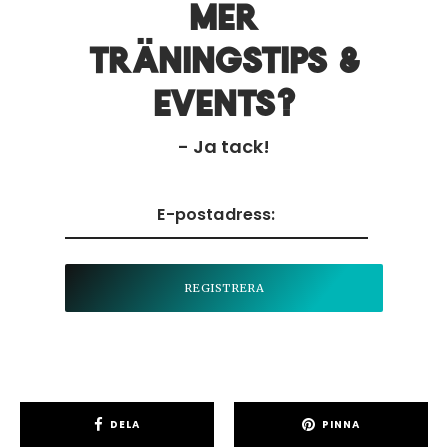
Mer
träningstips &
events?
- Ja tack!
DELA
PINNA