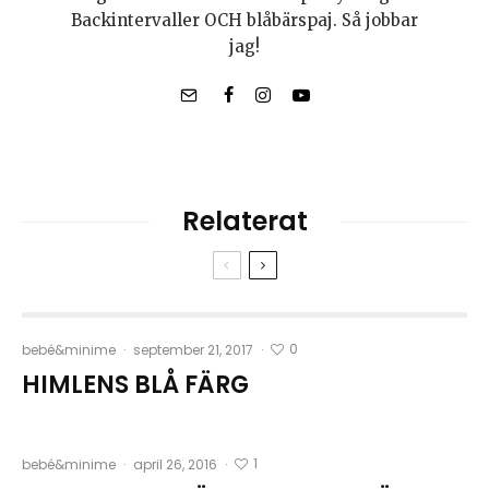
Backintervaller OCH blåbärspaj. Så jobbar
jag!
Relaterat
0
bebé&minime
·
september 21, 2017
·
HIMLENS BLÅ FÄRG
1
bebé&minime
·
april 26, 2016
·