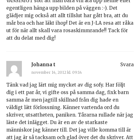
VANSINIGT sött att man bara vill äta upp henne eller
egentligen hänga upp bilden på väggen :-). Det
glädjer mig också att allt tillslut har gått bra, att du
mår bra och har läkt ihop! Det är en J-LA resa att råka
ut för när allt skall vara rosaskimmrande!! Tack för
att du delat med dig!
Johanna t
Svara
november 14, 2012 kl. 09:14
Tänk vad jag lärt mig mycket av dig sofy. Har följt
dig i ett par år, vi gifte oss på samma dag, fixk barn
samma år men jagtill skillnad från dig hade en
väldigt lätt förlossning. Känner vartenda ord du
skriver, utsattheten, paniken. Tårarna rullade när jag
läste det inlägget. Du är en av de starkaste
människor jag känner till. Det jag ville komma till är
att jag är så tacksam och glad över det du skriver. Att