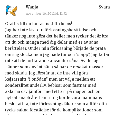
Wanja
Svara
november 16, 2012 kl. 11:52
Grattis till en fantastiskt fin bebis!
Jag har inte läst din förlossningsberättelse och
tänker nog inte göra det heller men tycker det är bra
att du och många med dig delar med er av såna
berättelser. Under min förlossning började de prata
om sugklocka men jag hade tur och ”slapp”, jag fattar
inte att de fortfarande använder såna. Av de jag
känner som använt såna så har de orsakat massor
med skada. Jag förstår att de inte vill göra
kejsarsnitt ”i onödan” men att välja mellan ett
sönderslitet underliv, bebisar som fastnar med
axlarna osv jämfört med ett ärr på magen och en
hyfsat snabb återhämtning borde vara mammans
beslut att ta, inte förlossningsläkare som alltför ofta
tycks sakna förståelse för de komplikationer som