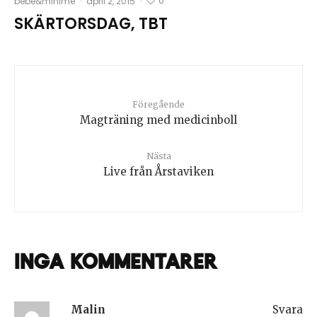
0
bebé&minime
·
april 2, 2015
·
SKÄRTORSDAG, TBT
Föregående
Magträning med medicinboll
Nästa
Live från Årstaviken
Inga kommentarer
Malin
Svara