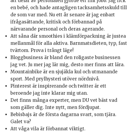
att delar av personalen gjorde ett fint jobb. Jag fick
en bebé, och hade antagligen tacksamhetsskuld till
de som var med. Nu ett år senare är jag enbart
ifrågasättande, kritisk och förbannad på
närvarande personal och deras agerande.
Att såna där smoothies i klämförpackning är justea
mellanmål för alla aktiva. Barnmatsdieten, typ, fast
tvärtom. Prova i trångt läge!
Bloggbusiness är bland den roligaste businessen
jag vet. Ju mer jag lär mig, desto mer finns att lära.
Mountainbike är en sjujäkla kul och utmanande
sport. Med prylhysteri utöver nördnivå.
Pinterest är inspirerande och twitter är ett
beroende jag inte klarar mig utan.
Det finns många experter, men DU vet bäst vad
som gäller dig. Inte nytt, men fördjupat.
Bebisbajs är de första dagarna svart, som tjära.
Galet va?
Att våga vila är förbannat viktigt.