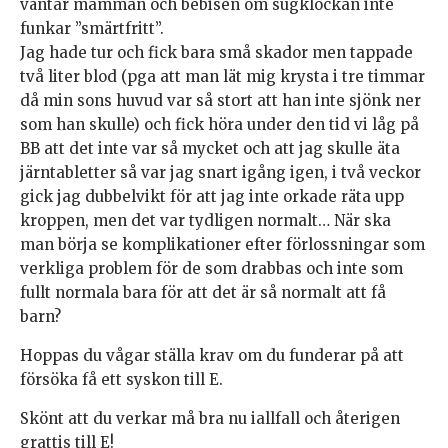
väntar mamman och bebisen om sugklockan inte
funkar ”smärtfritt”.
Jag hade tur och fick bara små skador men tappade
två liter blod (pga att man lät mig krysta i tre timmar
då min sons huvud var så stort att han inte sjönk ner
som han skulle) och fick höra under den tid vi låg på
BB att det inte var så mycket och att jag skulle äta
järntabletter så var jag snart igång igen, i två veckor
gick jag dubbelvikt för att jag inte orkade räta upp
kroppen, men det var tydligen normalt… När ska
man börja se komplikationer efter förlossningar som
verkliga problem för de som drabbas och inte som
fullt normala bara för att det är så normalt att få
barn?
Hoppas du vågar ställa krav om du funderar på att
försöka få ett syskon till E.
Skönt att du verkar må bra nu iallfall och återigen
grattis till E!