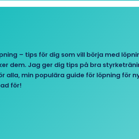
öpning – tips för dig som vill börja med löpn
r dem. Jag ger dig tips på bra styrketränin
 för alla, min populära guide för löpning för
ad för!