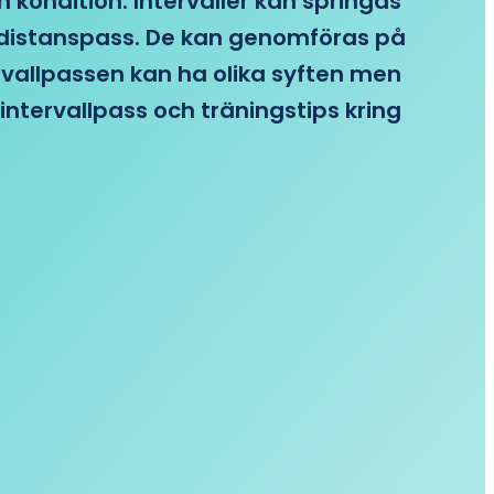
n kondition. Intervaller kan springas
re distanspass. De kan genomföras på
ervallpassen kan ha olika syften men
intervallpass och träningstips kring