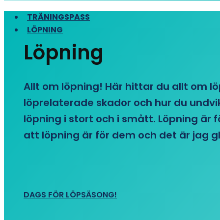
TRÄNINGSPASS
LÖPNING
Löpning
Allt om löpning! Här hittar du allt om l
löprelaterade skador och hur du undvike
löpning i stort och i smått. Löpning är
att löpning är för dem och det är jag gl
DAGS FÖR LÖPSÄSONG!