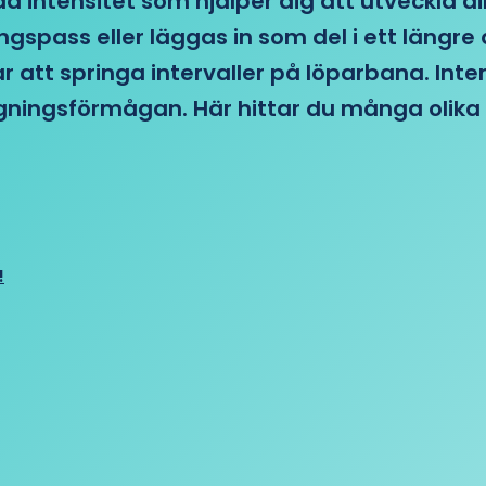
d intensitet som hjälper dig att utveckla di
ngspass eller läggas in som del i ett läng
ar att springa intervaller på löparbana. Int
tagningsförmågan. Här hittar du många olika 
!