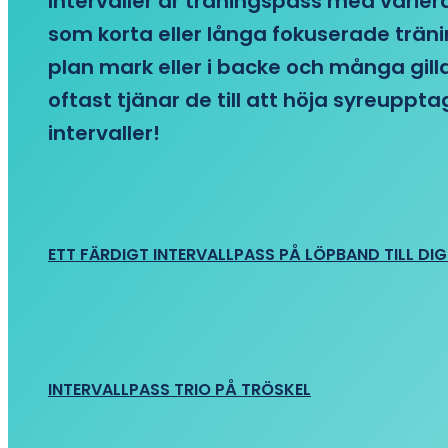
Intervaller är träningspass med variera
som korta eller långa fokuserade träni
plan mark eller i backe och många gill
oftast tjänar de till att höja syreupp
intervaller!
ETT FÄRDIGT INTERVALLPASS PÅ LÖPBAND TILL DIG
INTERVALLPASS TRIO PÅ TRÖSKEL