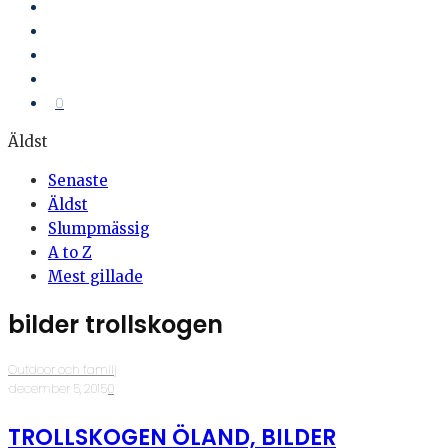
0
Äldst
Senaste
Äldst
Slumpmässig
A to Z
Mest gillade
bilder trollskogen
Outdoor och familj
·
december 5, 2015
·
0
TROLLSKOGEN ÖLAND, BILDER