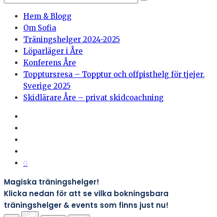
Hem & Blogg
Om Sofia
Träningshelger 2024-2025
Löparläger i Åre
Konferens Åre
Topptursresa – Topptur och offpisthelg för tjejer,
Sverige 2025
Skidlärare Åre – privat skidcoachning
0
Magiska träningshelger!
Klicka nedan för att se vilka bokningsbara
träningshelger & events som finns just nu!