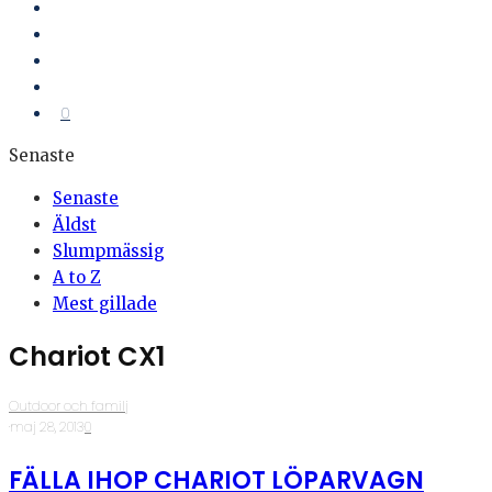
0
Senaste
Senaste
Äldst
Slumpmässig
A to Z
Mest gillade
Chariot CX1
Outdoor och familj
·
maj 28, 2013
·
0
FÄLLA IHOP CHARIOT LÖPARVAGN