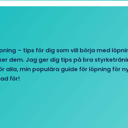
öpning – tips för dig som vill börja med löpn
r dem. Jag ger dig tips på bra styrketränin
 för alla, min populära guide för löpning för
ad för!