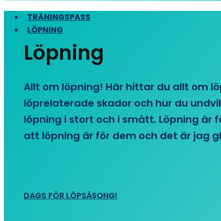
TRÄNINGSPASS
LÖPNING
Löpning
Allt om löpning! Här hittar du allt om l
löprelaterade skador och hur du undvike
löpning i stort och i smått. Löpning är
att löpning är för dem och det är jag gl
DAGS FÖR LÖPSÄSONG!