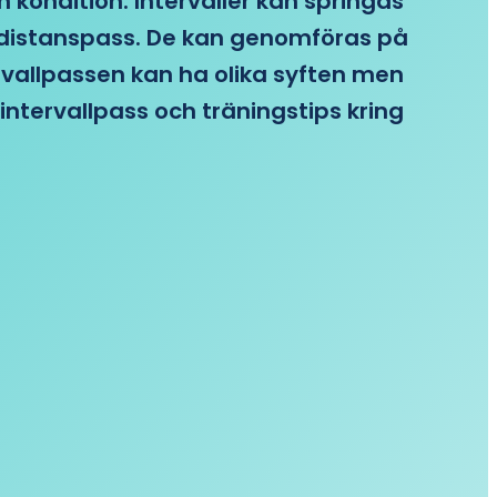
n kondition. Intervaller kan springas
re distanspass. De kan genomföras på
ervallpassen kan ha olika syften men
intervallpass och träningstips kring