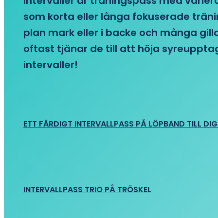
Intervaller är träningspass med variera
som korta eller långa fokuserade träni
plan mark eller i backe och många gill
oftast tjänar de till att höja syreupp
intervaller!
ETT FÄRDIGT INTERVALLPASS PÅ LÖPBAND TILL DIG
INTERVALLPASS TRIO PÅ TRÖSKEL