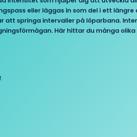
d intensitet som hjälper dig att utveckla di
ngspass eller läggas in som del i ett läng
ar att springa intervaller på löparbana. Int
tagningsförmågan. Här hittar du många olika 
!