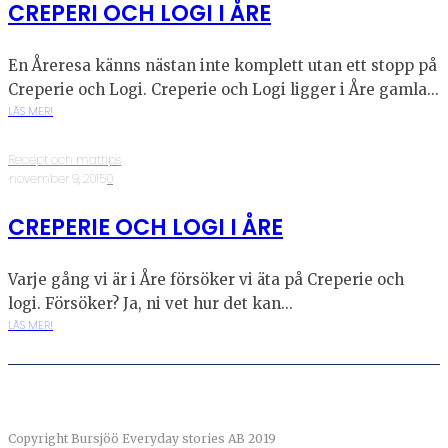
CREPERI OCH LOGI I ÅRE
En Åreresa känns nästan inte komplett utan ett stopp på
Creperie och Logi. Creperie och Logi ligger i Åre gamla...
LÄS MER!
Recept och mattips
·
november 9, 2015
·
0
CREPERIE OCH LOGI I ÅRE
Varje gång vi är i Åre försöker vi äta på Creperie och
logi. Försöker? Ja, ni vet hur det kan...
LÄS MER!
Copyright Bursjöö Everyday stories AB 2019