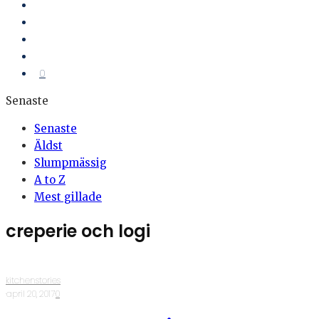
0
Senaste
Senaste
Äldst
Slumpmässig
A to Z
Mest gillade
creperie och logi
kitchenstories
·
april 20, 2017
·
0