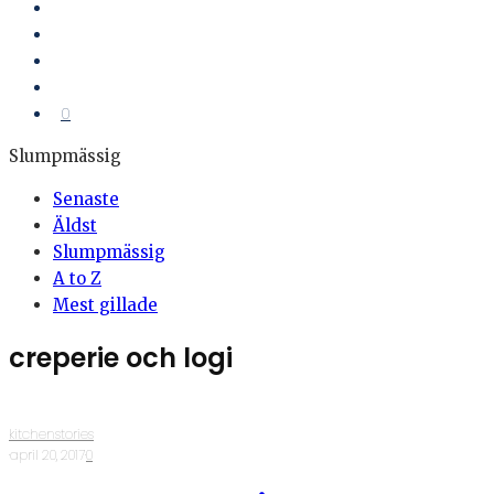
0
Slumpmässig
Senaste
Äldst
Slumpmässig
A to Z
Mest gillade
creperie och logi
kitchenstories
·
april 20, 2017
·
0