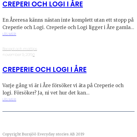
CREPERI OCH LOGI I ÅRE
En Åreresa känns nästan inte komplett utan ett stopp på
Creperie och Logi. Creperie och Logi ligger i Åre gamla...
LÄS MER!
Recept och mattips
·
november 9, 2015
·
0
CREPERIE OCH LOGI I ÅRE
Varje gång vi är i Åre försöker vi äta på Creperie och
logi. Försöker? Ja, ni vet hur det kan...
LÄS MER!
Copyright Bursjöö Everyday stories AB 2019