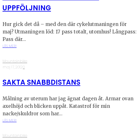
UPPFÖLJNING
Hur gick det då – med den där cykelutmaningen för
maj? Utmaningen löd: 17 pass totalt, utomhus! Långpass:
Pass där...
LÄS MER!
Mountainbike
·
maj 17, 2012
·
0
SAKTA SNABBDISTANS
Målning av uterum har jag ägnat dagen åt. Armar ovan
axelhöjd och blicken uppåt. Katastrof för min
nacke/skuldror som har...
LÄS MER!
Mountainbike