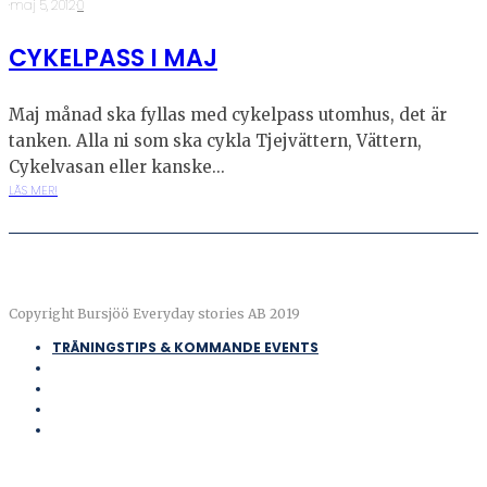
·
maj 5, 2012
·
0
CYKELPASS I MAJ
Maj månad ska fyllas med cykelpass utomhus, det är
tanken. Alla ni som ska cykla Tjejvättern, Vättern,
Cykelvasan eller kanske...
LÄS MER!
Copyright Bursjöö Everyday stories AB 2019
TRÄNINGSTIPS & KOMMANDE EVENTS