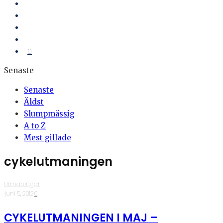
0
Senaste
Senaste
Äldst
Slumpmässig
A to Z
Mest gillade
cykelutmaningen
Utmaningar
·
juni 5, 2012
·
0
CYKELUTMANINGEN I MAJ –