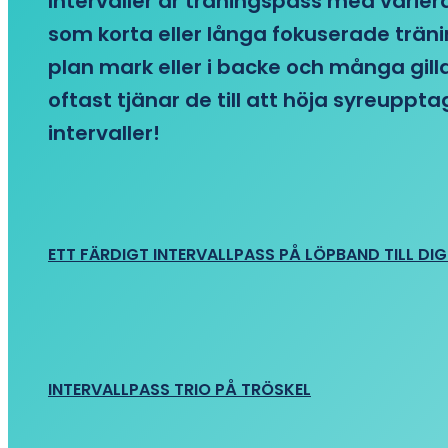
Intervaller är träningspass med variera
som korta eller långa fokuserade träni
plan mark eller i backe och många gill
oftast tjänar de till att höja syreupp
intervaller!
ETT FÄRDIGT INTERVALLPASS PÅ LÖPBAND TILL DIG
INTERVALLPASS TRIO PÅ TRÖSKEL