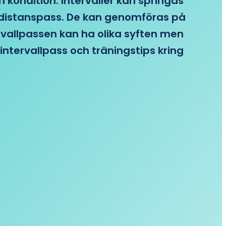
n kondition. Intervaller kan springas
re distanspass. De kan genomföras på
ervallpassen kan ha olika syften men
intervallpass och träningstips kring