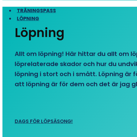
TRÄNINGSPASS
LÖPNING
Löpning
Allt om löpning! Här hittar du allt om l
löprelaterade skador och hur du undvike
löpning i stort och i smått. Löpning är
att löpning är för dem och det är jag gl
DAGS FÖR LÖPSÄSONG!