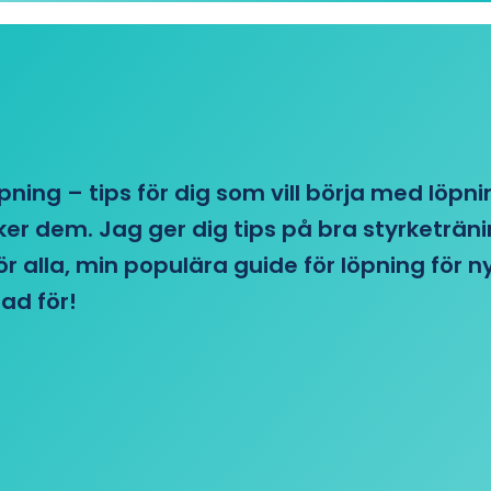
öpning – tips för dig som vill börja med löpn
r dem. Jag ger dig tips på bra styrketränin
 för alla, min populära guide för löpning för
ad för!