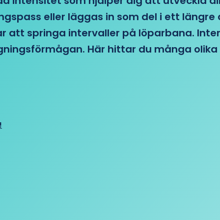
d intensitet som hjälper dig att utveckla di
ngspass eller läggas in som del i ett läng
ar att springa intervaller på löparbana. Int
tagningsförmågan. Här hittar du många olika 
!