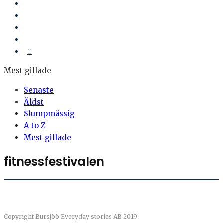
0
Mest gillade
Senaste
Äldst
Slumpmässig
A to Z
Mest gillade
fitnessfestivalen
Copyright Bursjöö Everyday stories AB 2019