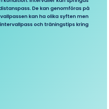
n kondition. Intervaller kan springas
re distanspass. De kan genomföras på
ervallpassen kan ha olika syften men
intervallpass och träningstips kring