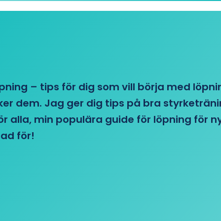
öpning – tips för dig som vill börja med löpn
r dem. Jag ger dig tips på bra styrketränin
 för alla, min populära guide för löpning för
ad för!