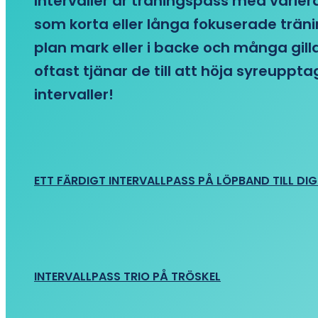
Intervaller är träningspass med variera
som korta eller långa fokuserade träni
plan mark eller i backe och många gill
oftast tjänar de till att höja syreupp
intervaller!
ETT FÄRDIGT INTERVALLPASS PÅ LÖPBAND TILL DIG
INTERVALLPASS TRIO PÅ TRÖSKEL