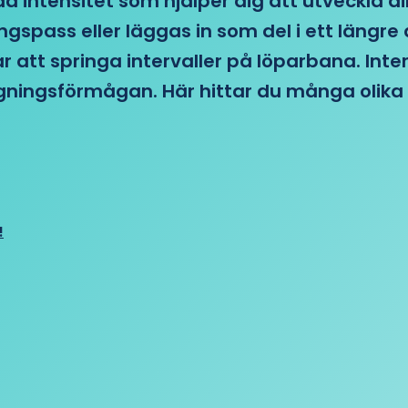
d intensitet som hjälper dig att utveckla di
ngspass eller läggas in som del i ett läng
ar att springa intervaller på löparbana. Int
tagningsförmågan. Här hittar du många olika 
!