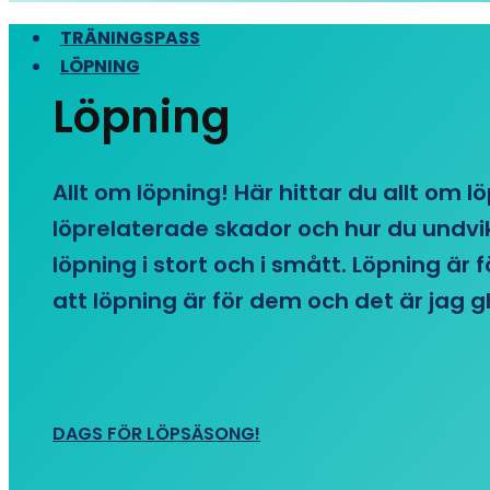
TRÄNINGSPASS
LÖPNING
Löpning
Allt om löpning! Här hittar du allt om l
löprelaterade skador och hur du undvike
löpning i stort och i smått. Löpning är
att löpning är för dem och det är jag gl
DAGS FÖR LÖPSÄSONG!