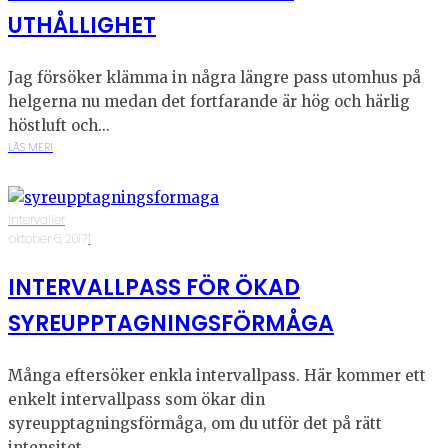
UTHÅLLIGHET
Jag försöker klämma in några längre pass utomhus på
helgerna nu medan det fortfarande är hög och härlig
höstluft och...
LÄS MER!
Intervaller
·
oktober 6, 2017
·
1
INTERVALLPASS FÖR ÖKAD
SYREUPPTAGNINGSFÖRMÅGA
Många eftersöker enkla intervallpass. Här kommer ett
enkelt intervallpass som ökar din
syreupptagningsförmåga, om du utför det på rätt
intensitet....