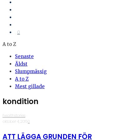
0
A to Z
Senaste
Äldst
Slumpmässig
A to Z
Mest gillade
kondition
healthstories
·
oktober 4, 2015
·
0
ATT LÄGGA GRUNDEN FÖR