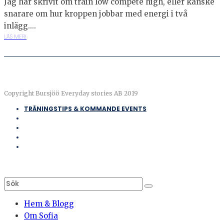
Jag har skrivit om train low compete high, eller kanske
snarare om hur kroppen jobbar med energi i två
inlägg....
LÄS MER!
Copyright Bursjöö Everyday stories AB 2019
TRÄNINGSTIPS & KOMMANDE EVENTS
Hem & Blogg
Om Sofia