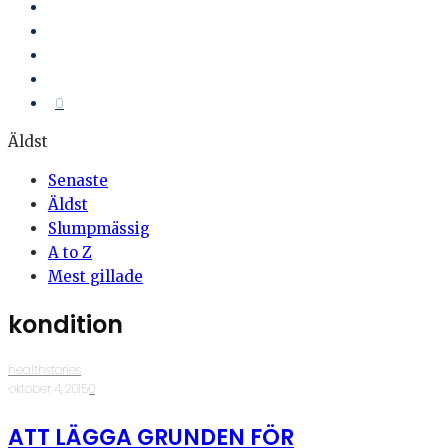
0
Äldst
Senaste
Äldst
Slumpmässig
A to Z
Mest gillade
kondition
healthstories
·
oktober 4, 2015
·
0
ATT LÄGGA GRUNDEN FÖR