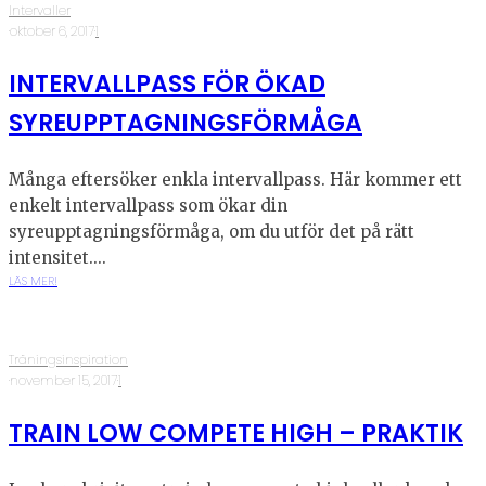
Intervaller
·
oktober 6, 2017
·
1
INTERVALLPASS FÖR ÖKAD
SYREUPPTAGNINGSFÖRMÅGA
Många eftersöker enkla intervallpass. Här kommer ett
enkelt intervallpass som ökar din
syreupptagningsförmåga, om du utför det på rätt
intensitet....
LÄS MER!
Träningsinspiration
·
november 15, 2017
·
1
TRAIN LOW COMPETE HIGH – PRAKTIK