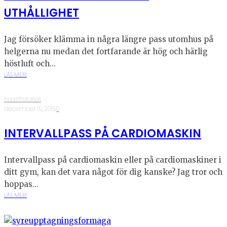
UTHÅLLIGHET
Jag försöker klämma in några längre pass utomhus på
helgerna nu medan det fortfarande är hög och härlig
höstluft och...
LÄS MER!
healthstories
·
december 15, 2015
·
0
INTERVALLPASS PÅ CARDIOMASKIN
Intervallpass på cardiomaskin eller på cardiomaskiner i
ditt gym, kan det vara något för dig kanske? Jag tror och
hoppas...
LÄS MER!