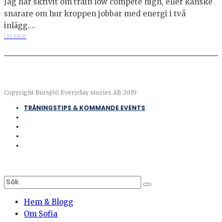
Jag har skrivit om train low compete high, eller kanske
snarare om hur kroppen jobbar med energi i två
inlägg....
LÄS MER!
Copyright Bursjöö Everyday stories AB 2019
TRÄNINGSTIPS & KOMMANDE EVENTS
Hem & Blogg
Om Sofia