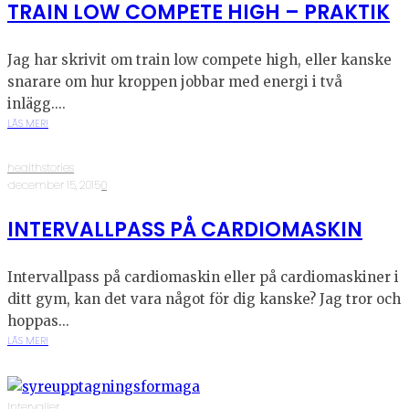
TRAIN LOW COMPETE HIGH – PRAKTIK
Jag har skrivit om train low compete high, eller kanske
snarare om hur kroppen jobbar med energi i två
inlägg....
LÄS MER!
healthstories
·
december 15, 2015
·
0
INTERVALLPASS PÅ CARDIOMASKIN
Intervallpass på cardiomaskin eller på cardiomaskiner i
ditt gym, kan det vara något för dig kanske? Jag tror och
hoppas...
LÄS MER!
Intervaller