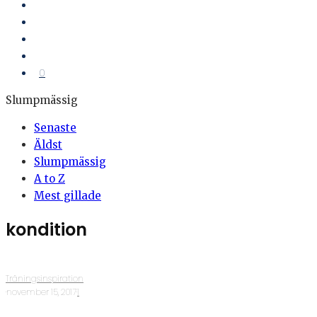
0
Slumpmässig
Senaste
Äldst
Slumpmässig
A to Z
Mest gillade
kondition
Träningsinspiration
·
november 15, 2017
·
1