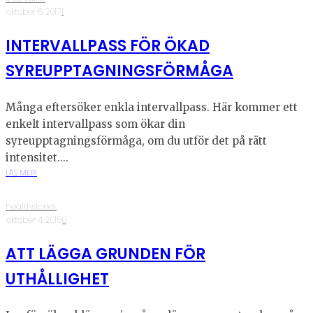
·
oktober 6, 2017
·
1
INTERVALLPASS FÖR ÖKAD
SYREUPPTAGNINGSFÖRMÅGA
Många eftersöker enkla intervallpass. Här kommer ett
enkelt intervallpass som ökar din
syreupptagningsförmåga, om du utför det på rätt
intensitet....
LÄS MER!
healthstories
·
oktober 4, 2015
·
0
ATT LÄGGA GRUNDEN FÖR
UTHÅLLIGHET