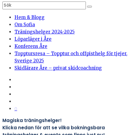
Hem & Blogg
Om Sofia
Träningshelger 2024-2025
Löparläger i Åre
Konferens Åre
Topptursresa – Topptur och offpisthelg för tjejer,
Sverige 2025
Skidlärare Åre – privat skidcoachning
0
Magiska träningshelger!
Klicka nedan för att se vilka bokningsbara
träningshelger & events som finns just nu!