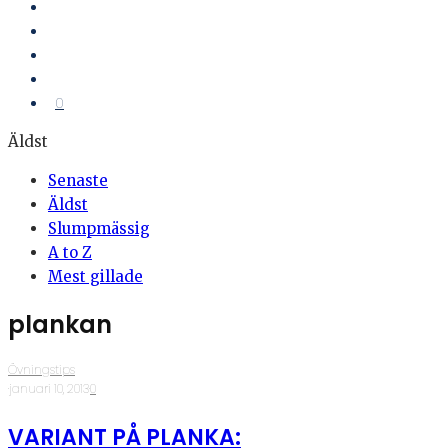
0
Äldst
Senaste
Äldst
Slumpmässig
A to Z
Mest gillade
plankan
Övningstips
·
januari 10, 2013
·
0
VARIANT PÅ PLANKA: