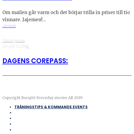
Om mailen går varm och det börjar trilla in priser till tio
vinnare. Jajemen!...
LÄS MER!
Träningspass
·
januari 17, 2013
·
0
DAGENS COREPASS:
Copyright Bursjöö Everyday stories AB 2019
TRÄNINGSTIPS & KOMMANDE EVENTS