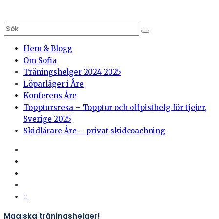
Hem & Blogg
Om Sofia
Träningshelger 2024-2025
Löparläger i Åre
Konferens Åre
Topptursresa – Topptur och offpisthelg för tjejer,
Sverige 2025
Skidlärare Åre – privat skidcoachning
0
Magiska träningshelger!