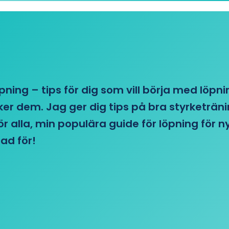
öpning – tips för dig som vill börja med löpn
r dem. Jag ger dig tips på bra styrketränin
 för alla, min populära guide för löpning för
ad för!