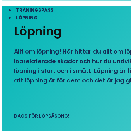
TRÄNINGSPASS
LÖPNING
Löpning
Allt om löpning! Här hittar du allt om l
löprelaterade skador och hur du undvike
löpning i stort och i smått. Löpning är
att löpning är för dem och det är jag gl
DAGS FÖR LÖPSÄSONG!