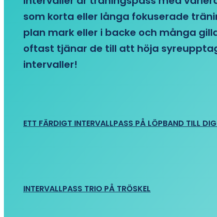
Intervaller är träningspass med variera
som korta eller långa fokuserade träni
plan mark eller i backe och många gill
oftast tjänar de till att höja syreupp
intervaller!
ETT FÄRDIGT INTERVALLPASS PÅ LÖPBAND TILL DIG
INTERVALLPASS TRIO PÅ TRÖSKEL