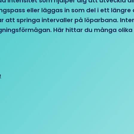
d intensitet som hjälper dig att utveckla di
ngspass eller läggas in som del i ett läng
ar att springa intervaller på löparbana. Int
tagningsförmågan. Här hittar du många olika 
!