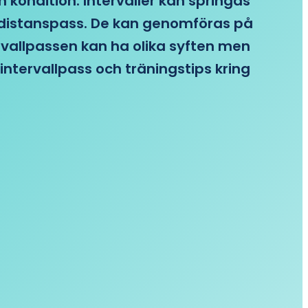
n kondition. Intervaller kan springas
re distanspass. De kan genomföras på
ervallpassen kan ha olika syften men
intervallpass och träningstips kring