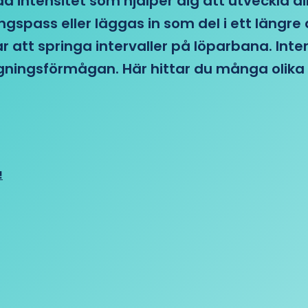
d intensitet som hjälper dig att utveckla di
ngspass eller läggas in som del i ett läng
ar att springa intervaller på löparbana. Int
tagningsförmågan. Här hittar du många olika 
!