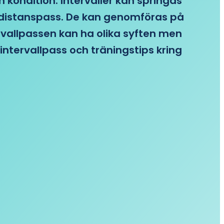
n kondition. Intervaller kan springas
re distanspass. De kan genomföras på
ervallpassen kan ha olika syften men
intervallpass och träningstips kring