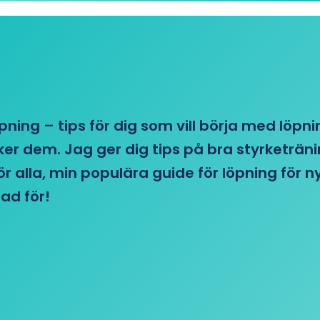
öpning – tips för dig som vill börja med löpn
r dem. Jag ger dig tips på bra styrketränin
 för alla, min populära guide för löpning för
ad för!