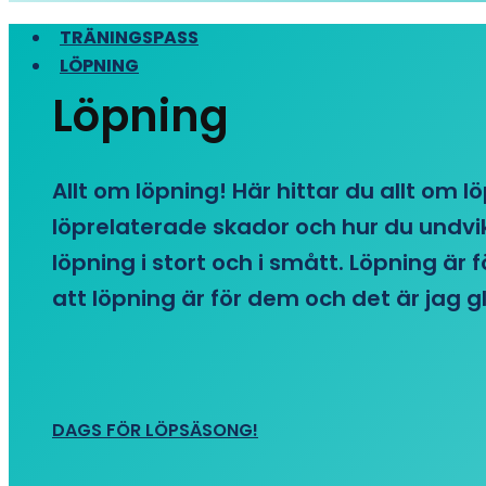
TRÄNINGSPASS
LÖPNING
Löpning
Allt om löpning! Här hittar du allt om l
löprelaterade skador och hur du undvike
löpning i stort och i smått. Löpning är
att löpning är för dem och det är jag gl
DAGS FÖR LÖPSÄSONG!