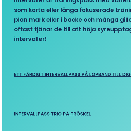
Intervaller är träningspass med variera
som korta eller långa fokuserade träni
plan mark eller i backe och många gill
oftast tjänar de till att höja syreupp
intervaller!
ETT FÄRDIGT INTERVALLPASS PÅ LÖPBAND TILL DIG
INTERVALLPASS TRIO PÅ TRÖSKEL