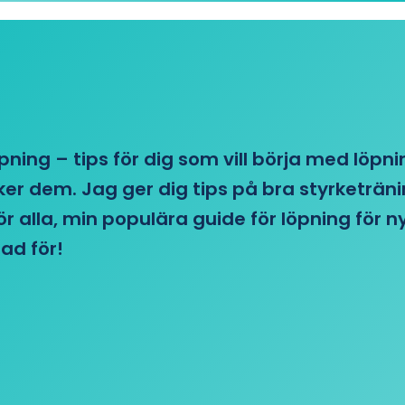
öpning – tips för dig som vill börja med löpn
r dem. Jag ger dig tips på bra styrketränin
 för alla, min populära guide för löpning för
ad för!