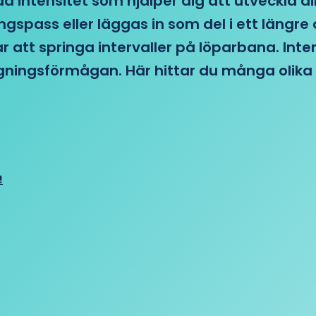
d intensitet som hjälper dig att utveckla di
ngspass eller läggas in som del i ett läng
ar att springa intervaller på löparbana. Int
tagningsförmågan. Här hittar du många olika 
!