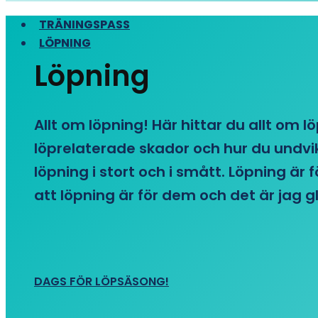
TRÄNINGSPASS
LÖPNING
Löpning
Allt om löpning! Här hittar du allt om l
löprelaterade skador och hur du undvike
löpning i stort och i smått. Löpning är
att löpning är för dem och det är jag gl
DAGS FÖR LÖPSÄSONG!