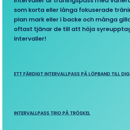
Intervaller är träningspass med variera
som korta eller långa fokuserade träni
plan mark eller i backe och många gill
oftast tjänar de till att höja syreupp
intervaller!
ETT FÄRDIGT INTERVALLPASS PÅ LÖPBAND TILL DIG
INTERVALLPASS TRIO PÅ TRÖSKEL