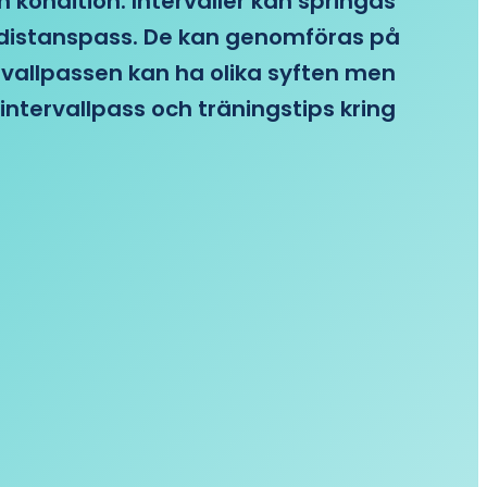
n kondition. Intervaller kan springas
re distanspass. De kan genomföras på
ervallpassen kan ha olika syften men
intervallpass och träningstips kring