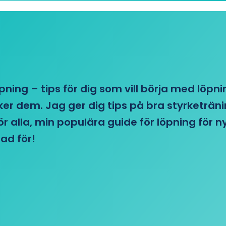
öpning – tips för dig som vill börja med löpn
r dem. Jag ger dig tips på bra styrketränin
 för alla, min populära guide för löpning för
ad för!