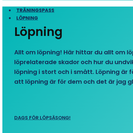
TRÄNINGSPASS
LÖPNING
Löpning
Allt om löpning! Här hittar du allt om l
löprelaterade skador och hur du undvike
löpning i stort och i smått. Löpning är
att löpning är för dem och det är jag gl
DAGS FÖR LÖPSÄSONG!