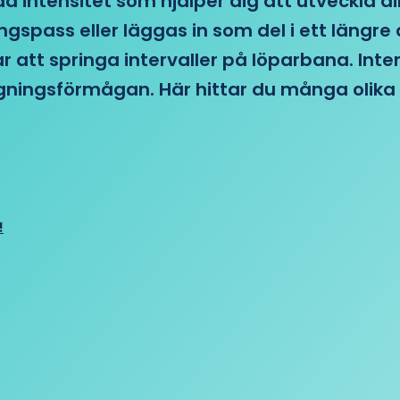
d intensitet som hjälper dig att utveckla di
ngspass eller läggas in som del i ett läng
ar att springa intervaller på löparbana. Int
tagningsförmågan. Här hittar du många olika 
!