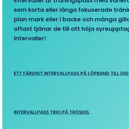
Intervaller är träningspass med variera
som korta eller långa fokuserade träni
plan mark eller i backe och många gill
oftast tjänar de till att höja syreupp
intervaller!
ETT FÄRDIGT INTERVALLPASS PÅ LÖPBAND TILL DIG
INTERVALLPASS TRIO PÅ TRÖSKEL