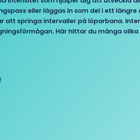
d intensitet som hjälper dig att utveckla di
ngspass eller läggas in som del i ett läng
ar att springa intervaller på löparbana. Int
tagningsförmågan. Här hittar du många olika 
!