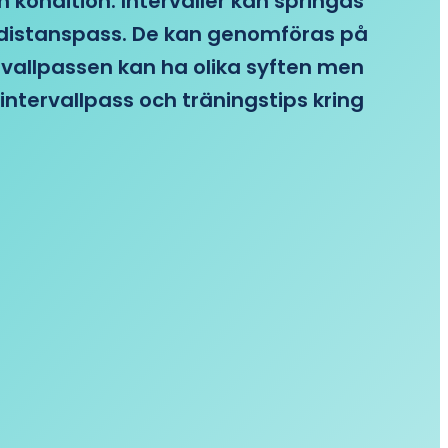
n kondition. Intervaller kan springas
re distanspass. De kan genomföras på
ervallpassen kan ha olika syften men
intervallpass och träningstips kring