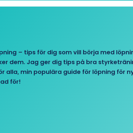
öpning – tips för dig som vill börja med löpn
r dem. Jag ger dig tips på bra styrketränin
 för alla, min populära guide för löpning för
ad för!