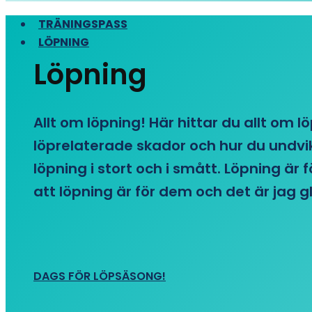
TRÄNINGSPASS
LÖPNING
Löpning
Allt om löpning! Här hittar du allt om l
löprelaterade skador och hur du undvike
löpning i stort och i smått. Löpning är
att löpning är för dem och det är jag gl
DAGS FÖR LÖPSÄSONG!