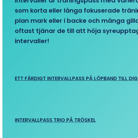
Intervaller är träningspass med variera
som korta eller långa fokuserade träni
plan mark eller i backe och många gill
oftast tjänar de till att höja syreupp
intervaller!
ETT FÄRDIGT INTERVALLPASS PÅ LÖPBAND TILL DIG
INTERVALLPASS TRIO PÅ TRÖSKEL