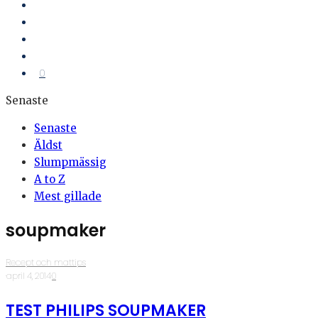
0
Senaste
Senaste
Äldst
Slumpmässig
A to Z
Mest gillade
soupmaker
Recept och mattips
·
april 4, 2014
·
0
TEST PHILIPS SOUPMAKER