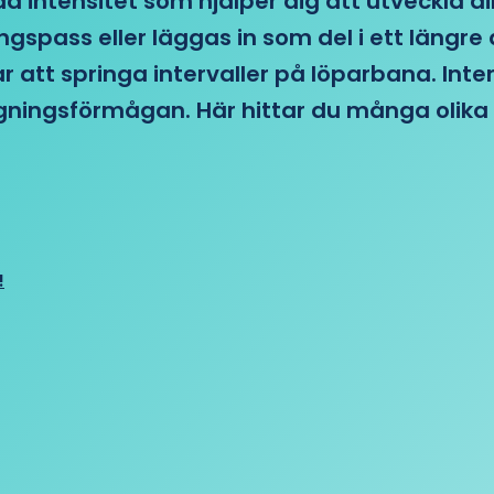
d intensitet som hjälper dig att utveckla di
ngspass eller läggas in som del i ett läng
ar att springa intervaller på löparbana. Int
tagningsförmågan. Här hittar du många olika 
!