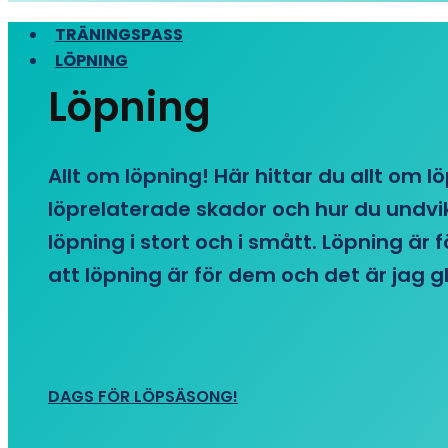
TRÄNINGSPASS
LÖPNING
Löpning
Allt om löpning! Här hittar du allt om l
löprelaterade skador och hur du undvike
löpning i stort och i smått. Löpning är
att löpning är för dem och det är jag gl
DAGS FÖR LÖPSÄSONG!