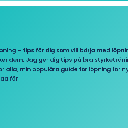
öpning – tips för dig som vill börja med löpn
r dem. Jag ger dig tips på bra styrketränin
 för alla, min populära guide för löpning för
ad för!