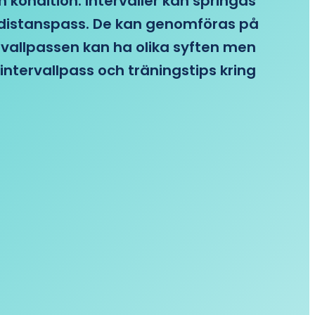
n kondition. Intervaller kan springas
re distanspass. De kan genomföras på
ervallpassen kan ha olika syften men
intervallpass och träningstips kring