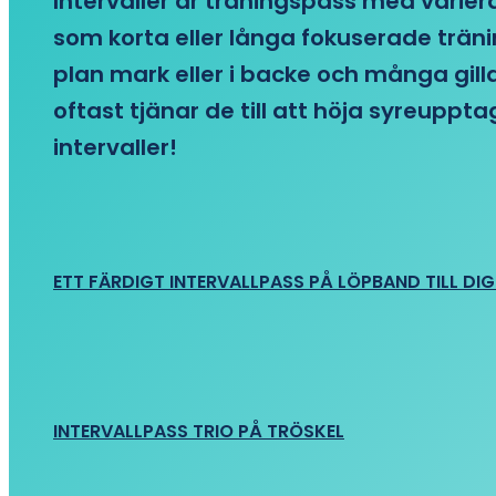
Intervaller är träningspass med variera
som korta eller långa fokuserade träni
plan mark eller i backe och många gill
oftast tjänar de till att höja syreupp
intervaller!
ETT FÄRDIGT INTERVALLPASS PÅ LÖPBAND TILL DIG
INTERVALLPASS TRIO PÅ TRÖSKEL