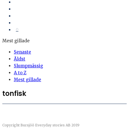
0
Mest gillade
Senaste
Äldst
Slumpmässig
A to Z
Mest gillade
tonfisk
Copyright Bursjöö Everyday stories AB 2019