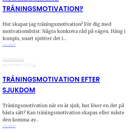
TRÄNINGSMOTIVATION?
Hur skapar jag träningsmotivation? För dig med
motivationsbrist: Några konkreta råd på vägen. Häng i
kompis, snart spritter det i...
LÄS MER!
healthstories
·
september 14, 2015
·
0
TRÄNINGSMOTIVATION EFTER
SJUKDOM
Träningsmotivation när en är sjuk, hur löser en det på
bästa sätt? Kan träningsmotivation skapas eller måste
den komma av...
LÄS MER!