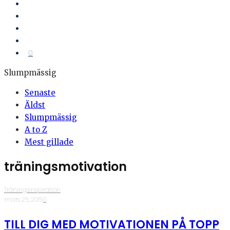
0
Slumpmässig
Senaste
Äldst
Slumpmässig
A to Z
Mest gillade
träningsmotivation
Träningsinspiration
·
mars 25, 2015
·
0
TILL DIG MED MOTIVATIONEN PÅ TOPP