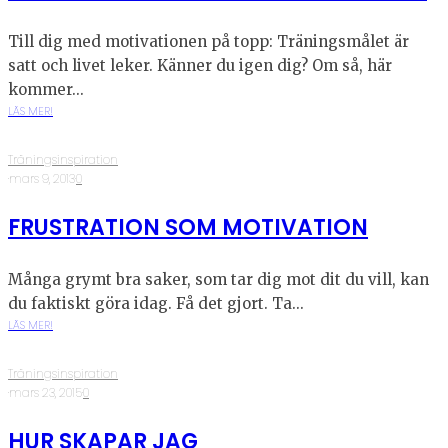
Till dig med motivationen på topp: Träningsmålet är
satt och livet leker. Känner du igen dig? Om så, här
kommer...
LÄS MER!
Träningsinspiration
·
mars 9, 2013
·
0
FRUSTRATION SOM MOTIVATION
Många grymt bra saker, som tar dig mot dit du vill, kan
du faktiskt göra idag. Få det gjort. Ta...
LÄS MER!
Träningsinspiration
·
mars 23, 2015
·
0
HUR SKAPAR JAG