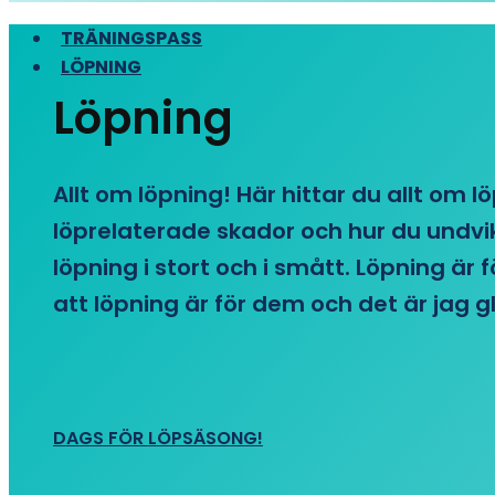
TRÄNINGSPASS
LÖPNING
Löpning
Allt om löpning! Här hittar du allt om l
löprelaterade skador och hur du undvike
löpning i stort och i smått. Löpning är
att löpning är för dem och det är jag gl
DAGS FÖR LÖPSÄSONG!