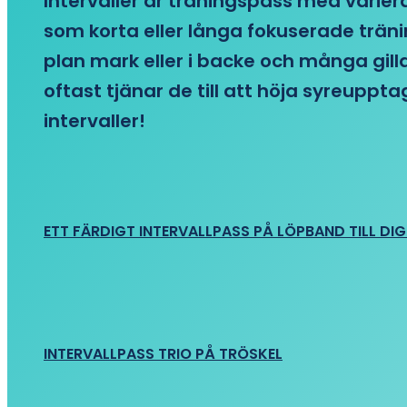
Intervaller är träningspass med variera
som korta eller långa fokuserade träni
plan mark eller i backe och många gill
oftast tjänar de till att höja syreupp
intervaller!
ETT FÄRDIGT INTERVALLPASS PÅ LÖPBAND TILL DIG
INTERVALLPASS TRIO PÅ TRÖSKEL