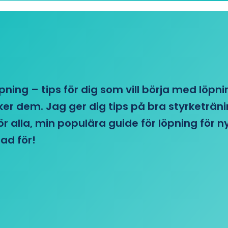
öpning – tips för dig som vill börja med löpn
r dem. Jag ger dig tips på bra styrketränin
 för alla, min populära guide för löpning för
ad för!