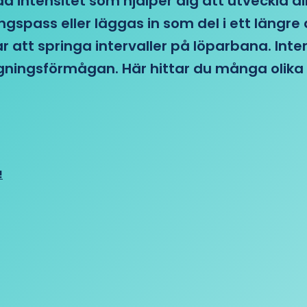
d intensitet som hjälper dig att utveckla di
ngspass eller läggas in som del i ett läng
ar att springa intervaller på löparbana. Int
tagningsförmågan. Här hittar du många olika 
!