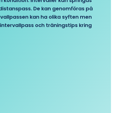
n kondition. Intervaller kan springas
re distanspass. De kan genomföras på
ervallpassen kan ha olika syften men
intervallpass och träningstips kring