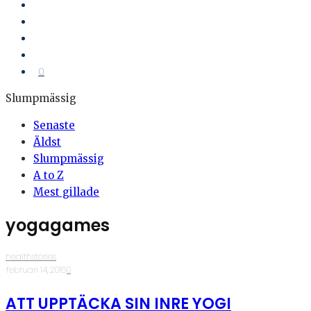
0
Slumpmässig
Senaste
Äldst
Slumpmässig
A to Z
Mest gillade
yogagames
healthstories
·
februari 14, 2016
·
0
ATT UPPTÄCKA SIN INRE YOGI