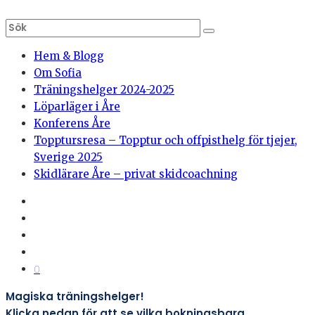
Hem & Blogg
Om Sofia
Träningshelger 2024-2025
Löparläger i Åre
Konferens Åre
Topptursresa – Topptur och offpisthelg för tjejer,
Sverige 2025
Skidlärare Åre – privat skidcoachning
0
Magiska träningshelger!
Klicka nedan för att se vilka bokningsbara