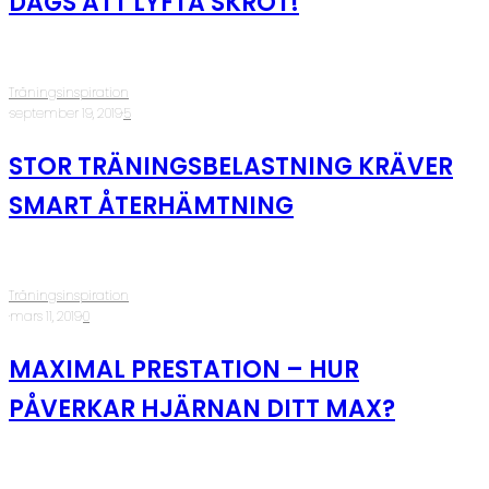
DAGS ATT LYFTA SKROT!
Träningsinspiration
·
september 19, 2019
·
5
STOR TRÄNINGSBELASTNING KRÄVER
SMART ÅTERHÄMTNING
Träningsinspiration
·
mars 11, 2019
·
0
MAXIMAL PRESTATION – HUR
PÅVERKAR HJÄRNAN DITT MAX?