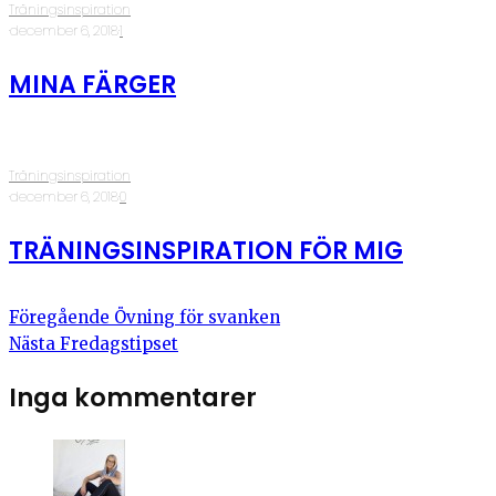
Träningsinspiration
·
december 6, 2018
·
1
MINA FÄRGER
Träningsinspiration
·
december 6, 2018
·
0
TRÄNINGSINSPIRATION FÖR MIG
Föregående
Övning för svanken
Nästa
Fredagstipset
Inga kommentarer