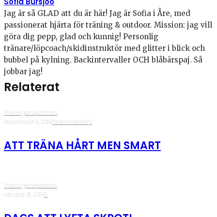
Sofia Bursjöö
Jag är så GLAD att du är här! Jag är Sofia i Åre, med
passionerat hjärta för träning & outdoor. Mission: jag vill
göra dig pepp, glad och kunnig! Personlig
tränare/löpcoach/skidinstruktör med glitter i blick och
bubbel på kylning. Backintervaller OCH blåbärspaj. Så
jobbar jag!
Relaterat
Träningsinspiration
·
december 6, 2019
·
1 kommentar
·
3
ATT TRÄNA HÅRT MEN SMART
Träningsinspiration
·
oktober 31, 2019
·
6