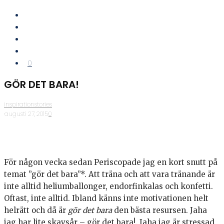
0
GÖR DET BARA!
inspirationstories
·
augusti 27, 2015
·
0
För någon vecka sedan Periscopade jag en kort snutt på
temat ”gör det bara”*. Att träna och att vara tränande är
inte alltid heliumballonger, endorfinkalas och konfetti.
Oftast, inte alltid. Ibland känns inte motivationen helt
helrätt och då är
gör det bara
den bästa resursen. Jaha
jag har lite skavsår – gör det bara!. Jaha jag är stressad