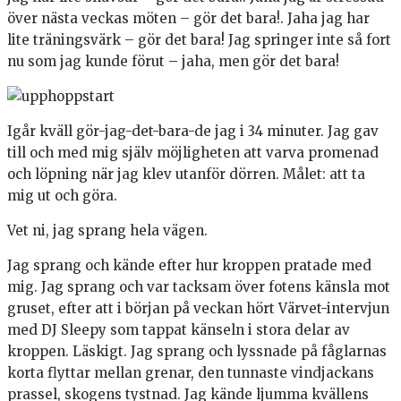
över nästa veckas möten – gör det bara!. Jaha jag har
lite träningsvärk – gör det bara! Jag springer inte så fort
nu som jag kunde förut – jaha, men gör det bara!
Igår kväll gör-jag-det-bara-de jag i 34 minuter. Jag gav
till och med mig själv möjligheten att varva promenad
och löpning när jag klev utanför dörren. Målet: att ta
mig ut och göra.
Vet ni, jag sprang hela vägen.
Jag sprang och kände efter hur kroppen pratade med
mig. Jag sprang och var tacksam över fotens känsla mot
gruset, efter att i början på veckan hört Värvet-intervjun
med DJ Sleepy som tappat känseln i stora delar av
kroppen. Läskigt. Jag sprang och lyssnade på fåglarnas
korta flyttar mellan grenar, den tunnaste vindjackans
prassel, skogens tystnad. Jag kände ljumma kvällens