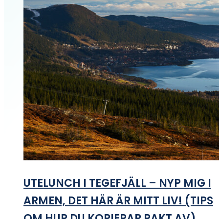
UTELUNCH I TEGEFJÄLL – NYP MIG I
ARMEN, DET HÄR ÄR MITT LIV! (TIPS
OM HUR DU KOPIERAR RAKT AV)