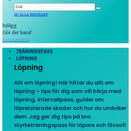
SE ALLA RESULTAT
Inlägg
Gör det bara!
Dela
Tweeta
TRÄNINGSPASS
LÖPNING
Löpning
Allt om löpning! Här hittar du allt om
löpning – tips för dig som vill börja med
löpning, intervallpass, guider om
löprelaterade skador och hur du undviker
dem. Jag ger dig tips på bra
styrketräningspass för löpare och filosofi