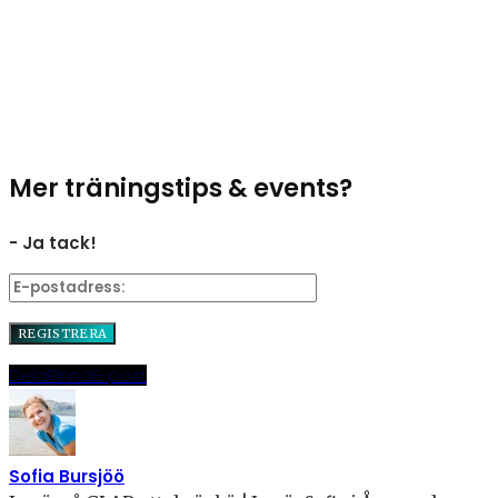
Mer träningstips & events?
- Ja tack!
Dela
Pinna
E-post
Sofia Bursjöö