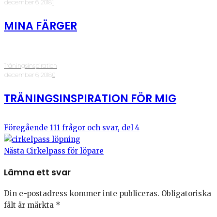
·
december 6, 2018
·
1
MINA FÄRGER
Träningsinspiration
·
december 6, 2018
·
0
TRÄNINGSINSPIRATION FÖR MIG
Föregående
111 frågor och svar, del 4
Nästa
Cirkelpass för löpare
Lämna ett svar
Din e-postadress kommer inte publiceras.
Obligatoriska
fält är märkta
*