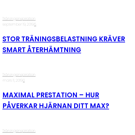
Träningsinspiration
·
september 19, 2019
·
5
STOR TRÄNINGSBELASTNING KRÄVER
SMART ÅTERHÄMTNING
Träningsinspiration
·
mars 11, 2019
·
0
MAXIMAL PRESTATION – HUR
PÅVERKAR HJÄRNAN DITT MAX?
Träningsinspiration