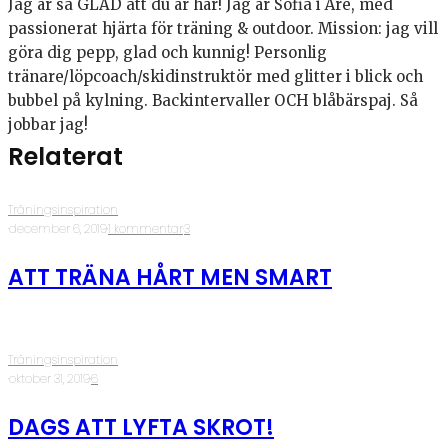
Jag är så GLAD att du är här! Jag är Sofia i Åre, med
passionerat hjärta för träning & outdoor. Mission: jag vill
göra dig pepp, glad och kunnig! Personlig
tränare/löpcoach/skidinstruktör med glitter i blick och
bubbel på kylning. Backintervaller OCH blåbärspaj. Så
jobbar jag!
Relaterat
Träningsinspiration
·
december 6, 2019
·
1 kommentar
·
3
ATT TRÄNA HÅRT MEN SMART
Träningsinspiration
·
oktober 31, 2019
·
6
DAGS ATT LYFTA SKROT!