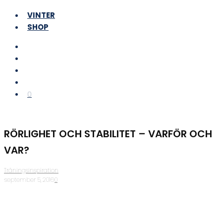
VINTER
SHOP
0
RÖRLIGHET OCH STABILITET – VARFÖR OCH
VAR?
Träningsinspiration
·
september 5, 2016
·
0