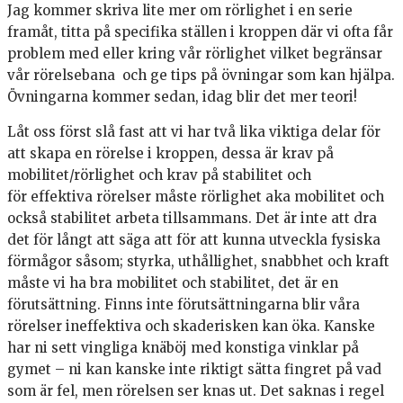
Jag kommer skriva lite mer om rörlighet i en serie
framåt, titta på specifika ställen i kroppen där vi ofta får
problem med eller kring vår rörlighet vilket begränsar
vår rörelsebana och ge tips på övningar som kan hjälpa.
Övningarna kommer sedan, idag blir det mer teori!
Låt oss först slå fast att vi har två lika viktiga delar för
att skapa en rörelse i kroppen, dessa är krav på
mobilitet/rörlighet och krav på stabilitet och
för effektiva rörelser måste rörlighet aka mobilitet och
också stabilitet arbeta tillsammans. Det är inte att dra
det för långt att säga att för att kunna utveckla fysiska
förmågor såsom; styrka, uthållighet, snabbhet och kraft
måste vi ha bra mobilitet och stabilitet, det är en
förutsättning. Finns inte förutsättningarna blir våra
rörelser ineffektiva och skaderisken kan öka. Kanske
har ni sett vingliga knäböj med konstiga vinklar på
gymet – ni kan kanske inte riktigt sätta fingret på vad
som är fel, men rörelsen ser knas ut. Det saknas i regel