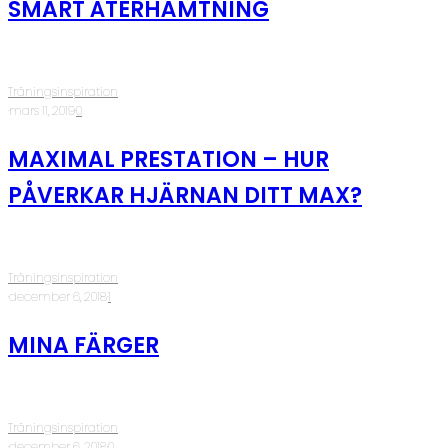
SMART ÅTERHÄMTNING
Träningsinspiration
·
mars 11, 2019
·
0
MAXIMAL PRESTATION – HUR
PÅVERKAR HJÄRNAN DITT MAX?
Träningsinspiration
·
december 6, 2018
·
1
MINA FÄRGER
Träningsinspiration
·
december 6, 2018
·
0