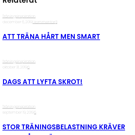
Relaterat
Träningsinspiration
·
december 6, 2019
·
1 kommentar
·
3
ATT TRÄNA HÅRT MEN SMART
Träningsinspiration
·
oktober 31, 2019
·
6
DAGS ATT LYFTA SKROT!
Träningsinspiration
·
september 19, 2019
·
5
STOR TRÄNINGSBELASTNING KRÄVER