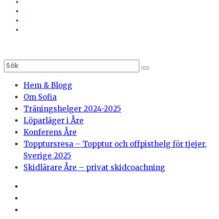
Hem & Blogg
Om Sofia
Träningshelger 2024-2025
Löparläger i Åre
Konferens Åre
Topptursresa – Topptur och offpisthelg för tjejer,
Sverige 2025
Skidlärare Åre – privat skidcoachning