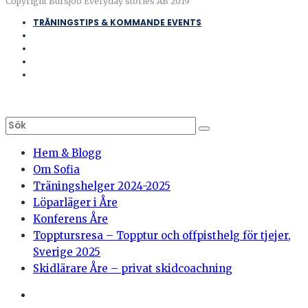
Copyright Bursjöö Everyday stories AB 2019
TRÄNINGSTIPS & KOMMANDE EVENTS
Hem & Blogg
Om Sofia
Träningshelger 2024-2025
Löparläger i Åre
Konferens Åre
Topptursresa – Topptur och offpisthelg för tjejer,
Sverige 2025
Skidlärare Åre – privat skidcoachning