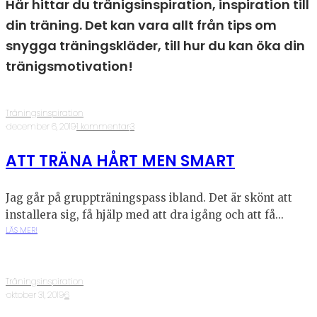
Här hittar du tränigsinspiration, inspiration till
din träning. Det kan vara allt från tips om
snygga träningskläder, till hur du kan öka din
tränigsmotivation!
Träningsinspiration
·
december 6, 2019
·
1 kommentar
·
3
ATT TRÄNA HÅRT MEN SMART
Jag går på gruppträningspass ibland. Det är skönt att
installera sig, få hjälp med att dra igång och att få...
LÄS MER!
Träningsinspiration
·
oktober 31, 2019
·
6