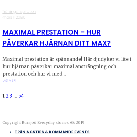
Träningsinspiration
·
mars 11, 2019
·
0
MAXIMAL PRESTATION – HUR
PÅVERKAR HJÄRNAN DITT MAX?
Maximal prestation är spännande! Här djudyker vi lite i
hur hjärnan påverkar maximal ansträngning och
prestation och hur vi med...
LÄS MER!
1
2
3
…
54
Copyright Bursjöö Everyday stories AB 2019
TRÄNINGSTIPS & KOMMANDE EVENTS