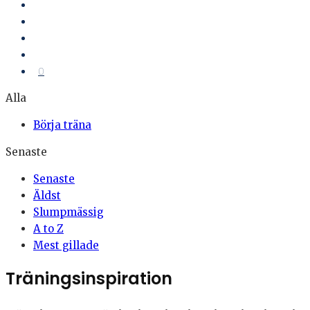
0
Alla
Börja träna
Senaste
Senaste
Äldst
Slumpmässig
A to Z
Mest gillade
Träningsinspiration