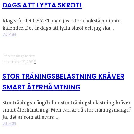
DAGS ATT LYFTA SKROT!
Idag står det GYMET med just stora bokstäver i min
kalender. Det är dags att lyfta skrot och jag ska...
LÄS MER!
Träningsinspiration
·
september 19, 2019
·
5
STOR TRÄNINGSBELASTNING KRÄVER
SMART ÅTERHÄMTNING
Stor träningsmängd eller stor träningsbelastning kräver
smart återhämtning. Men vad är då stor träningsmängd?
Ja, det är som att svara...
LÄS MER!