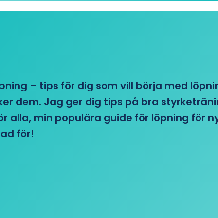
öpning – tips för dig som vill börja med löpn
r dem. Jag ger dig tips på bra styrketränin
 för alla, min populära guide för löpning för
ad för!