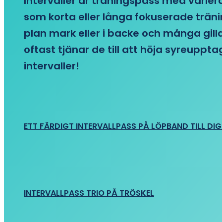
Intervaller är träningspass med variera
som korta eller långa fokuserade träni
plan mark eller i backe och många gill
oftast tjänar de till att höja syreupp
intervaller!
ETT FÄRDIGT INTERVALLPASS PÅ LÖPBAND TILL DIG
INTERVALLPASS TRIO PÅ TRÖSKEL