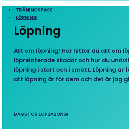
TRÄNINGSPASS
LÖPNING
Löpning
Allt om löpning! Här hittar du allt om l
löprelaterade skador och hur du undvike
löpning i stort och i smått. Löpning är
att löpning är för dem och det är jag gl
DAGS FÖR LÖPSÄSONG!