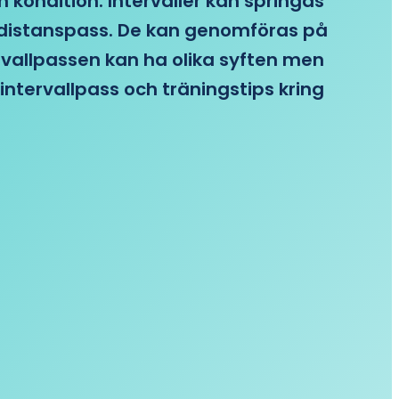
n kondition. Intervaller kan springas
re distanspass. De kan genomföras på
ervallpassen kan ha olika syften men
intervallpass och träningstips kring