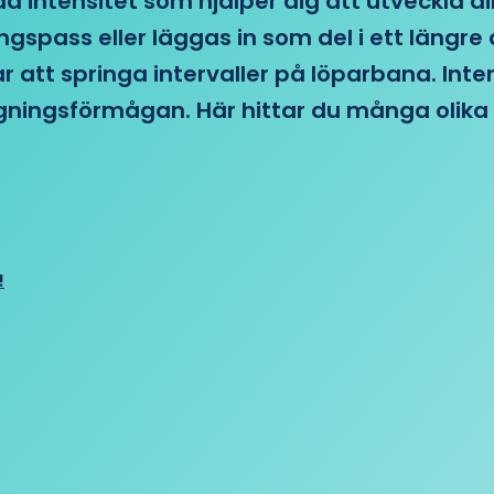
d intensitet som hjälper dig att utveckla di
ngspass eller läggas in som del i ett läng
ar att springa intervaller på löparbana. Int
tagningsförmågan. Här hittar du många olika 
!