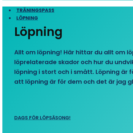
TRÄNINGSPASS
LÖPNING
Löpning
Allt om löpning! Här hittar du allt om l
löprelaterade skador och hur du undvike
löpning i stort och i smått. Löpning är
att löpning är för dem och det är jag gl
DAGS FÖR LÖPSÄSONG!