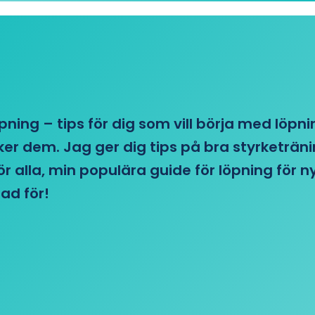
öpning – tips för dig som vill börja med löpn
r dem. Jag ger dig tips på bra styrketränin
 för alla, min populära guide för löpning för
ad för!