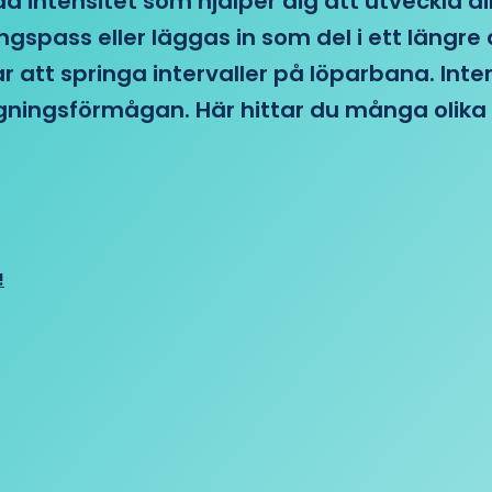
d intensitet som hjälper dig att utveckla di
ngspass eller läggas in som del i ett läng
ar att springa intervaller på löparbana. Int
tagningsförmågan. Här hittar du många olika 
!