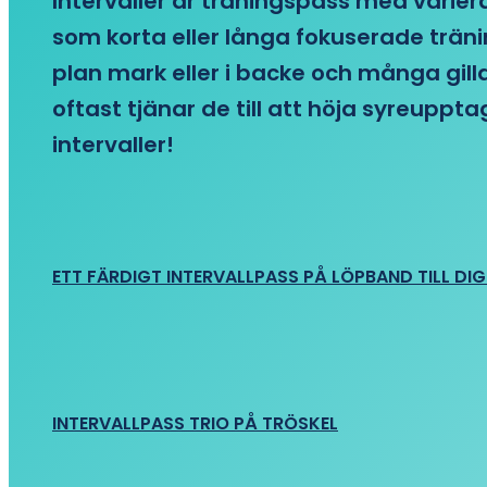
Intervaller är träningspass med variera
som korta eller långa fokuserade träni
plan mark eller i backe och många gill
oftast tjänar de till att höja syreupp
intervaller!
ETT FÄRDIGT INTERVALLPASS PÅ LÖPBAND TILL DIG
INTERVALLPASS TRIO PÅ TRÖSKEL