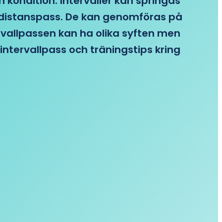
n kondition. Intervaller kan springas
re distanspass. De kan genomföras på
ervallpassen kan ha olika syften men
intervallpass och träningstips kring