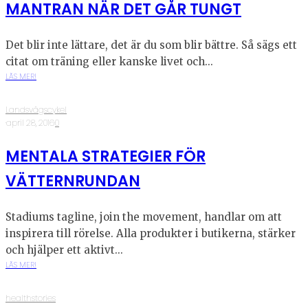
MANTRAN NÄR DET GÅR TUNGT
Det blir inte lättare, det är du som blir bättre. Så sägs ett
citat om träning eller kanske livet och...
LÄS MER!
Landsvägscykel
·
april 28, 2016
·
0
MENTALA STRATEGIER FÖR
VÄTTERNRUNDAN
Stadiums tagline, join the movement, handlar om att
inspirera till rörelse. Alla produkter i butikerna, stärker
och hjälper ett aktivt...
LÄS MER!
healthstories