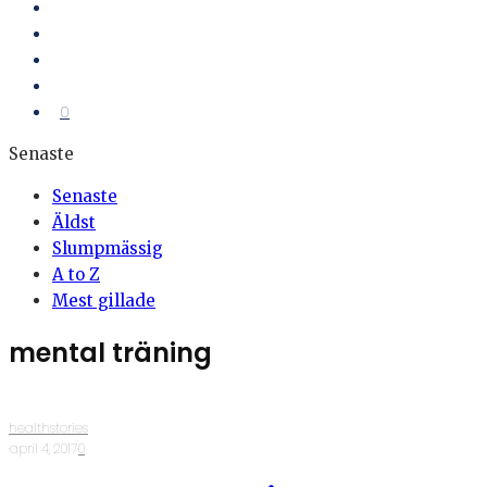
0
Senaste
Senaste
Äldst
Slumpmässig
A to Z
Mest gillade
mental träning
healthstories
·
april 4, 2017
·
0