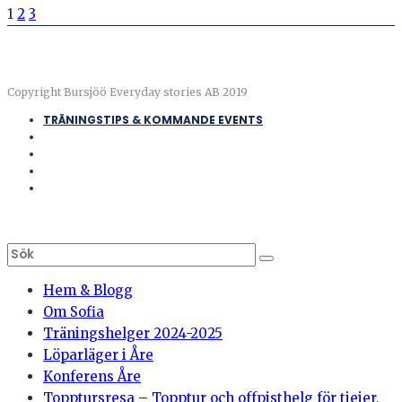
1
2
3
Copyright Bursjöö Everyday stories AB 2019
TRÄNINGSTIPS & KOMMANDE EVENTS
Hem & Blogg
Om Sofia
Träningshelger 2024-2025
Löparläger i Åre
Konferens Åre
Topptursresa – Topptur och offpisthelg för tjejer,