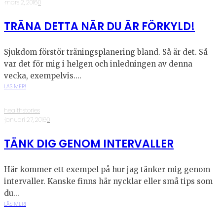
·
mars 2, 2016
·
0
TRÄNA DETTA NÄR DU ÄR FÖRKYLD!
Sjukdom förstör träningsplanering bland. Så är det. Så
var det för mig i helgen och inledningen av denna
vecka, exempelvis....
LÄS MER!
healthstories
·
januari 27, 2016
·
0
TÄNK DIG GENOM INTERVALLER
Här kommer ett exempel på hur jag tänker mig genom
intervaller. Kanske finns här nycklar eller små tips som
du...
LÄS MER!