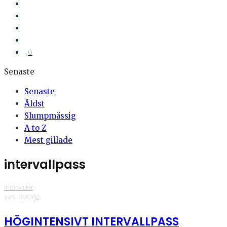
0
Senaste
Senaste
Äldst
Slumpmässig
A to Z
Mest gillade
intervallpass
Intervaller
·
juni 10, 2016
·
0
HÖGINTENSIVT INTERVALLPASS