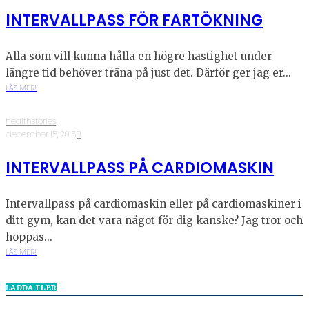
INTERVALLPASS FÖR FARTÖKNING
Alla som vill kunna hålla en högre hastighet under
längre tid behöver träna på just det. Därför ger jag er...
LÄS MER!
healthstories
·
december 15, 2015
·
0
INTERVALLPASS PÅ CARDIOMASKIN
Intervallpass på cardiomaskin eller på cardiomaskiner i
ditt gym, kan det vara något för dig kanske? Jag tror och
hoppas...
LÄS MER!
LADDA FLER