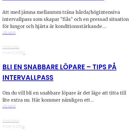
Att med jämna mellanrum träna hårda/högintensiva
intervallpass som skapar ”flås” och en pressad situation
för lungor och hjärta är konditionsstärkande....
LÄS MER!
Intervaller
·
mars 10, 2016
·
0
BLI EN SNABBARE LÖPARE – TIPS PÅ
INTERVALLPASS
Om du vill bli en snabbare löpare är det läge att titta till
lite extra nu. Här kommer nämligen ett...
LÄS MER!
Intervaller
·
mars 4, 2016
·
0