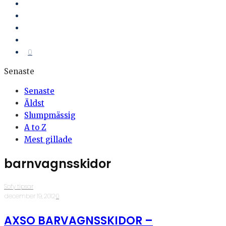
0
Senaste
Senaste
Äldst
Slumpmässig
A to Z
Mest gillade
barnvagnsskidor
Sofy tipsar
·
december 19, 2012
·
0
AXSO BARVAGNSSKIDOR –