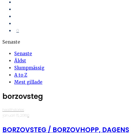
0
Senaste
Senaste
Äldst
Slumpmässig
A to Z
Mest gillade
borzovsteg
healthstories
·
januari 15, 2016
·
0
BORZOVSTEG / BORZOVHOPP, DAGENS