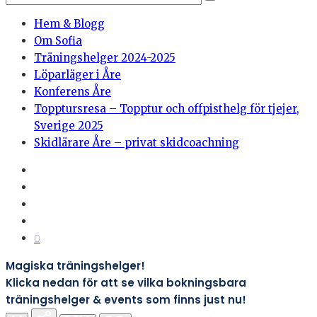
Hem & Blogg
Om Sofia
Träningshelger 2024-2025
Löparläger i Åre
Konferens Åre
Topptursresa – Topptur och offpisthelg för tjejer,
Sverige 2025
Skidlärare Åre – privat skidcoachning
0
Magiska träningshelger!
Klicka nedan för att se vilka bokningsbara
träningshelger & events som finns just nu!