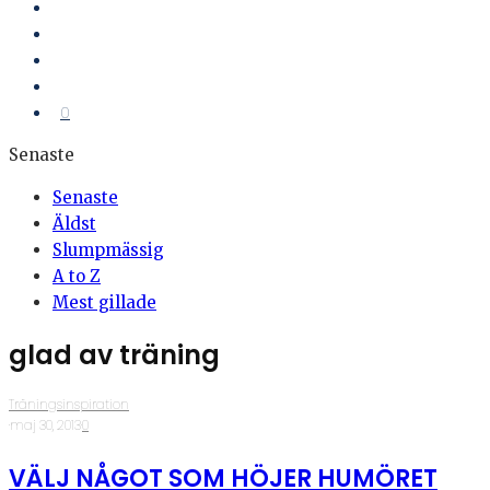
0
Senaste
Senaste
Äldst
Slumpmässig
A to Z
Mest gillade
glad av träning
Träningsinspiration
·
maj 30, 2013
·
0
VÄLJ NÅGOT SOM HÖJER HUMÖRET