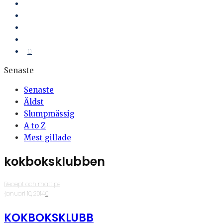
0
Senaste
Senaste
Äldst
Slumpmässig
A to Z
Mest gillade
kokboksklubben
Recept och mattips
·
januari 10, 2014
·
0
KOKBOKSKLUBB