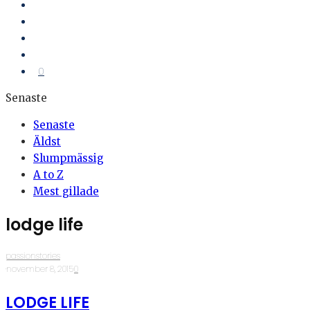
0
Senaste
Senaste
Äldst
Slumpmässig
A to Z
Mest gillade
lodge life
passionstories
·
november 8, 2015
·
0
LODGE LIFE