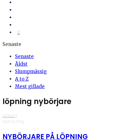
0
Senaste
Senaste
Äldst
Slumpmässig
A to Z
Mest gillade
löpning nybörjare
Löpning
·
april 3, 2014
·
1
NYBÖRJARE PÅ LÖPNING