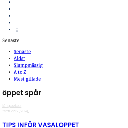
0
Senaste
Senaste
Äldst
Slumpmässig
A to Z
Mest gillade
öppet spår
längdskidor
·
februari 21, 2014
·
0
TIPS INFÖR VASALOPPET