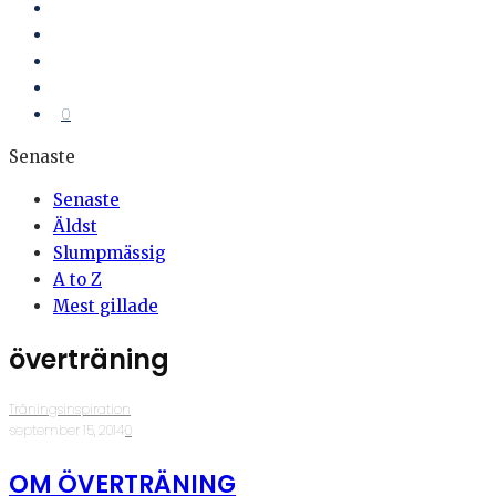
0
Senaste
Senaste
Äldst
Slumpmässig
A to Z
Mest gillade
överträning
Träningsinspiration
·
september 15, 2014
·
0
OM ÖVERTRÄNING