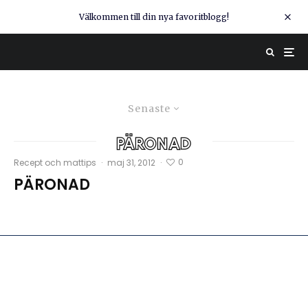
Välkommen till din nya favoritblogg!
Senaste
päronad
0
Recept och mattips
·
maj 31, 2012
·
PÄRONAD