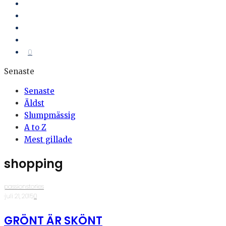
0
Senaste
Senaste
Äldst
Slumpmässig
A to Z
Mest gillade
shopping
passionstories
·
juli 21, 2015
·
0
GRÖNT ÄR SKÖNT