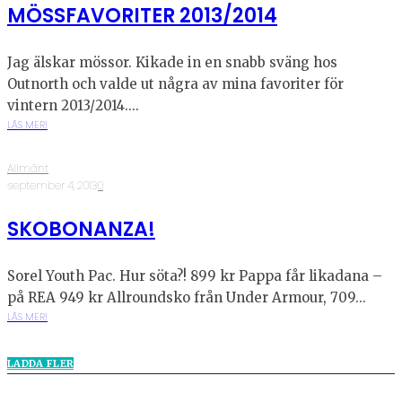
MÖSSFAVORITER 2013/2014
Jag älskar mössor. Kikade in en snabb sväng hos
Outnorth och valde ut några av mina favoriter för
vintern 2013/2014....
LÄS MER!
Allmänt
·
september 4, 2013
·
0
SKOBONANZA!
Sorel Youth Pac. Hur söta?! 899 kr Pappa får likadana –
på REA 949 kr Allroundsko från Under Armour, 709...
LÄS MER!
LADDA FLER