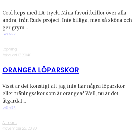
Cool keps med LA-tryck. Mina favoritbrillor över alla
andra, från Rudy project. Inte billiga, men så sköna och
ger grym...
LÄS MER!
Löpning
·
februari 17, 2014
·
0
ORANGEA LÖPARSKOR
Visst är det konstigt att jag inte har några löparskor
eller träningsskor som är orangea? Well, nu är det
åtgärdat...
LÄS MER!
Allmänt
·
november 22, 2013
·
0